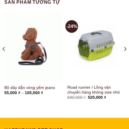
SẢN PHẨM TƯƠNG TỰ
-24%
Road runner / Lồng vận
Bộ dây dẫn vòng yếm jeans
chuyển hàng không size nhỏ
Khoảng
55,000
₫
–
105,000
₫
giá:
Giá
Giá
680,000
₫
520,000
₫
từ
gốc
hiện
55,000 ₫
là:
tại
đến
680,000 ₫.
là:
105,000 ₫
520,000 ₫.