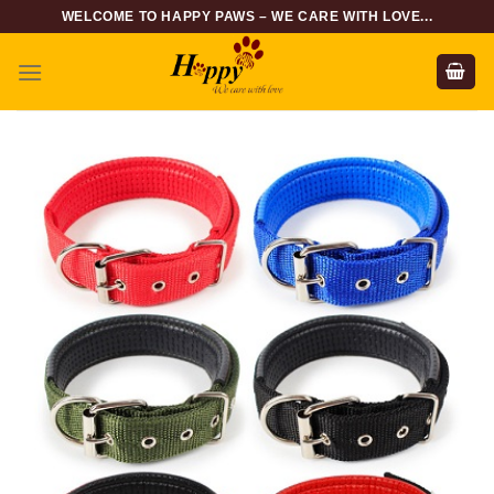
Skip
WELCOME TO HAPPY PAWS – WE CARE WITH LOVE...
to
content