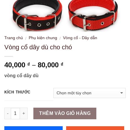
Trang chủ
Phụ kiện chung
Vòng cổ - Dây dẫn
/
/
Vòng cổ dây dù cho chó
Khoảng
40,000
–
80,000
₫
₫
giá:
vòng cổ dây dù
từ
40,000 ₫
đến
KÍCH THƯỚC
80,000 ₫
Số lượng
THÊM VÀO GIỎ HÀNG