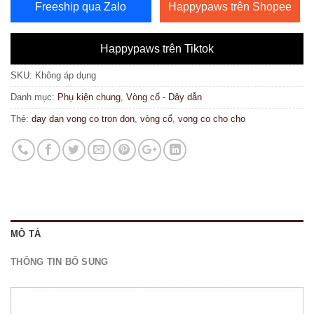
Freeship qua Zalo
Happypaws trên Shopee
Happypaws trên Tiktok
SKU:
Không áp dụng
Danh mục:
Phụ kiện chung
,
Vòng cổ - Dây dẫn
Thẻ:
day dan vong co tron don
,
vòng cổ
,
vong co cho cho
MÔ TẢ
THÔNG TIN BỔ SUNG