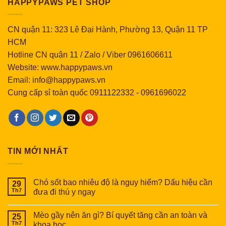
HAPPYPAWS PET SHOP
CN quận 11: 323 Lê Đại Hành, Phường 13, Quận 11 TP
HCM
Hotline CN quận 11 / Zalo / Viber 0961606611
Website: www.happypaws.vn
Email: info@happypaws.vn
Cung cấp sỉ toàn quốc
0911122332
-
0961696022
TIN MỚI NHẤT
Chó sốt bao nhiêu độ là nguy hiểm? Dấu hiệu cần
29
Th7
đưa đi thú y ngay
Mèo gầy nên ăn gì? Bí quyết tăng cần an toàn và
25
Th7
khoa học