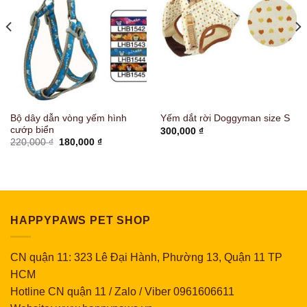
Bộ dây dẫn vòng yếm hình
Yếm dắt rời Doggyman size S
cướp biển
300,000
₫
Giá
Giá
220,000
₫
180,000
₫
gốc
hiện
là:
tại
220,000 ₫.
là:
180,000 ₫.
HAPPYPAWS PET SHOP
CN quận 11: 323 Lê Đại Hành, Phường 13, Quận 11 TP
HCM
Hotline CN quận 11 / Zalo / Viber 0961606611