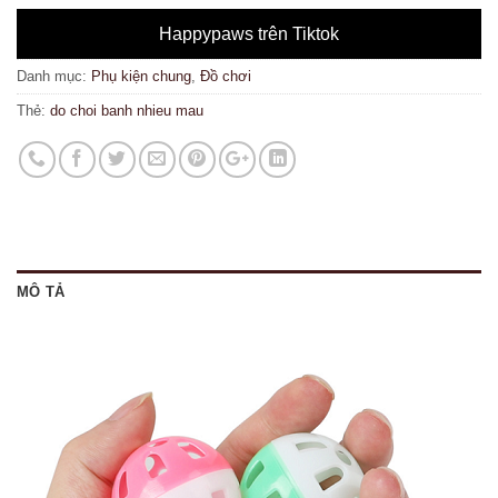
Happypaws trên Tiktok
Danh mục:
Phụ kiện chung
,
Đồ chơi
Thẻ:
do choi banh nhieu mau
MÔ TẢ