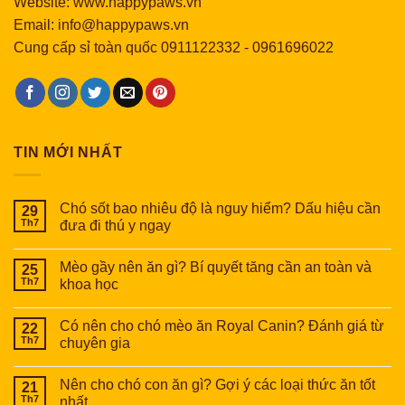
Website: www.happypaws.vn
Email: info@happypaws.vn
Cung cấp sỉ toàn quốc
0911122332
-
0961696022
TIN MỚI NHẤT
Chó sốt bao nhiêu độ là nguy hiểm? Dấu hiệu cần
29
Th7
đưa đi thú y ngay
Mèo gầy nên ăn gì? Bí quyết tăng cần an toàn và
25
Th7
khoa học
Có nên cho chó mèo ăn Royal Canin? Đánh giá từ
22
Th7
chuyên gia
Nên cho chó con ăn gì? Gợi ý các loại thức ăn tốt
21
Th7
nhất