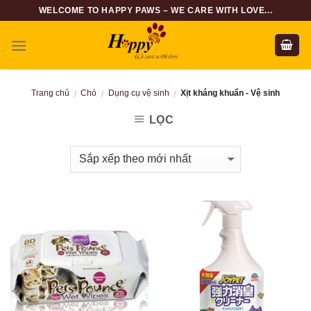
Skip
WELCOME TO HAPPY PAWS – WE CARE WITH LOVE...
to
content
Trang chủ
Chó
Dụng cụ vệ sinh
Xịt kháng khuẩn - Vệ sinh
/
/
/
LỌC