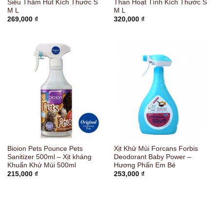
Siêu Thấm Hút Kích Thước S
Than Hoạt Tính Kích Thước S
M L
M L
269,000
₫
320,000
₫
Bioion Pets Pounce Pets
Xịt Khử Mùi Forcans Forbis
Sanitizer 500ml – Xịt kháng
Deodorant Baby Power –
Khuẩn Khử Mùi 500ml
Hương Phấn Em Bé
215,000
₫
253,000
₫