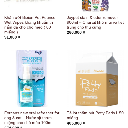
Khăn ướt Bioion Pet Pounce
Joypet stain & odor remover
Wet Wipes kháng khuẩn trị
900ml – Chai xịt khử mùi và tiệt
nấm da cho chó mèo ( 80
trùng cho thú cưng
miếng )
260,000
₫
91,000
₫
Forcans new oral refresher for
Tả lót thấm hút Potty Pads L 50
dog & cat – Nước xịt thơm
miếng
miệng cho chó mèo 100ml
405,000
₫