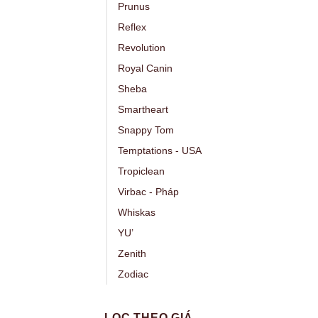
Prunus
Reflex
Revolution
Royal Canin
Sheba
Smartheart
Snappy Tom
Temptations - USA
Tropiclean
Virbac - Pháp
Whiskas
YU’
Zenith
Zodiac
LỌC THEO GIÁ