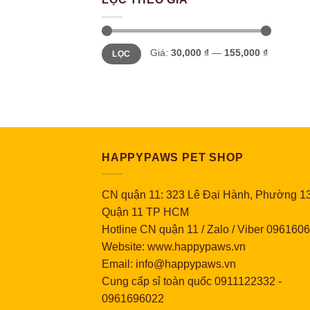
Giá
Giá
Giá:
30,000 ₫
—
155,000 ₫
LỌC
tối
tối
thiểu
đa
HAPPYPAWS PET SHOP
CN quận 11: 323 Lê Đại Hành, Phường 13
Quận 11 TP HCM
Hotline CN quận 11 / Zalo / Viber 096160
Website: www.happypaws.vn
Email: info@happypaws.vn
Cung cấp sỉ toàn quốc
0911122332
-
0961696022