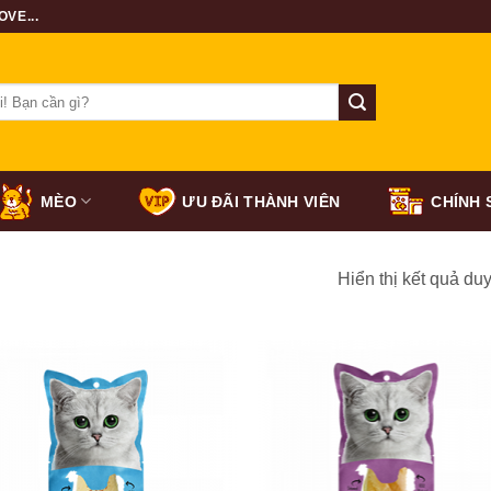
VE...
MÈO
ƯU ĐÃI THÀNH VIÊN
CHÍNH 
Hiển thị kết quả du