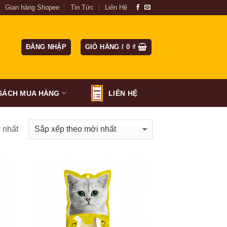
Gian hàng Shopee
Tin Tức
Liên Hệ
ĐĂNG NHẬP
GIỎ HÀNG /
0
₫
SÁCH MUA HÀNG
LIÊN HỆ
y nhất