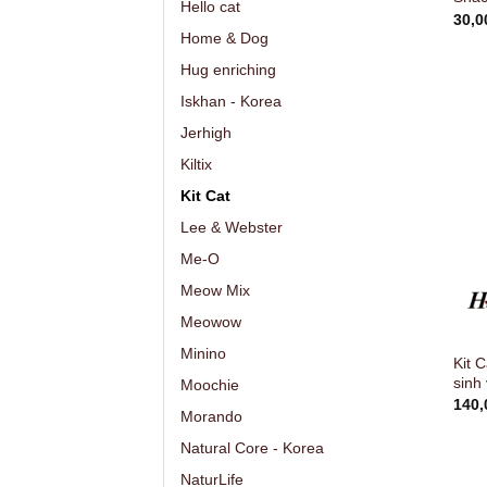
Hello cat
30,
Home & Dog
Hug enriching
Iskhan - Korea
Jerhigh
Kiltix
Kit Cat
Lee & Webster
Me-O
Meow Mix
Meowow
Minino
Kit 
sinh
Moochie
140
Morando
Natural Core - Korea
NaturLife