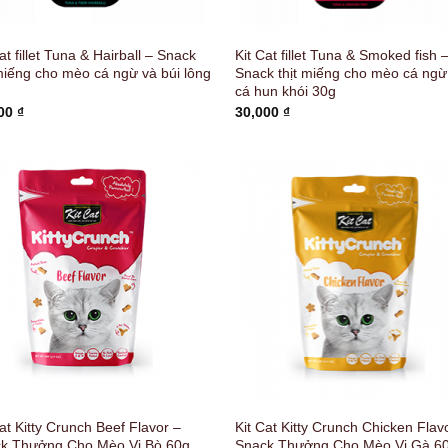
at fillet Tuna & Hairball – Snack
Kit Cat fillet Tuna & Smoked fish 
 miếng cho mèo cá ngừ và búi lông
Snack thịt miếng cho mèo cá ngừ
cá hun khói 30g
000
₫
30,000
₫
at Kitty Crunch Beef Flavor –
Kit Cat Kitty Crunch Chicken Flav
k Thưởng Cho Mèo Vị Bò 60g
Snack Thưởng Cho Mèo Vị Gà 6