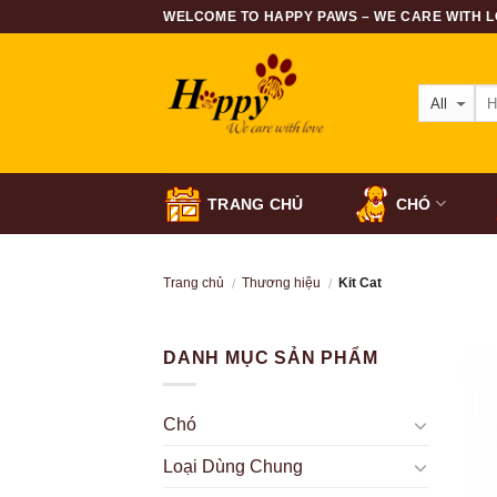
Skip
WELCOME TO HAPPY PAWS – WE CARE WITH LO
to
content
TRANG CHỦ
CHÓ
Trang chủ
Thương hiệu
Kit Cat
/
/
DANH MỤC SẢN PHẨM
Chó
Loại Dùng Chung