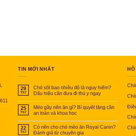
TIN MỚI NHẤT
HỖ
,
Chín
Chó sốt bao nhiêu độ là nguy hiểm?
29
Th7
Dấu hiệu cần đưa đi thú y ngay
Chí
6611
Điề
Mèo gầy nên ăn gì? Bí quyết tăng cần
25
Th7
an toàn và khoa học
Chí
Có nên cho chó mèo ăn Royal Canin?
Chí
22
Th7
Đánh giá từ chuyên gia