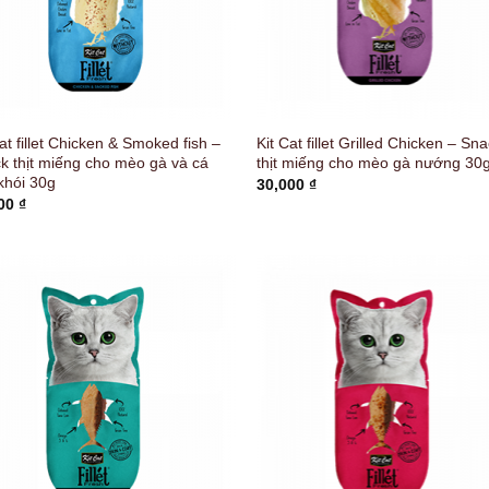
at fillet Chicken & Smoked fish –
Kit Cat fillet Grilled Chicken – Sn
k thịt miếng cho mèo gà và cá
thịt miếng cho mèo gà nướng 30
khói 30g
30,000
₫
000
₫