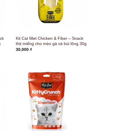
ack
Kit Cat fillet Chicken & Fiber – Snack
g
thịt miếng cho mèo gà và búi lông 30g
30,000
₫