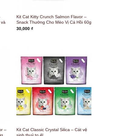
–
Kit Cat Kitty Crunch Salmon Flavor –
 và
Snack Thưởng Cho Mèo Vị Cá Hồi 60g
30,000
₫
or –
Kit Cat Classic Crystal Silica – Cát vệ
0g
sinh thuỷ to 4L