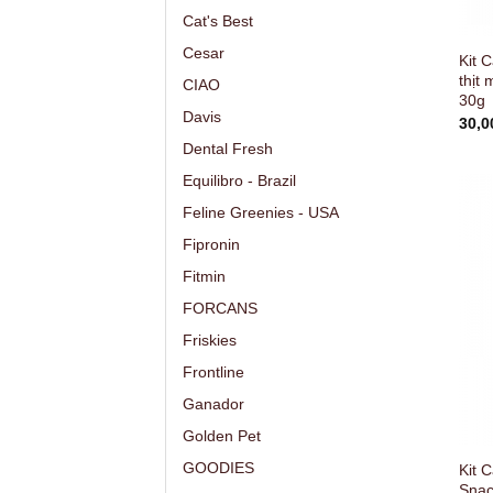
Cat's Best
Cesar
Kit C
thịt
CIAO
30g
Davis
30,
Dental Fresh
Equilibro - Brazil
Feline Greenies - USA
Fipronin
Fitmin
FORCANS
Friskies
Frontline
Ganador
Golden Pet
GOODIES
Kit C
Snac