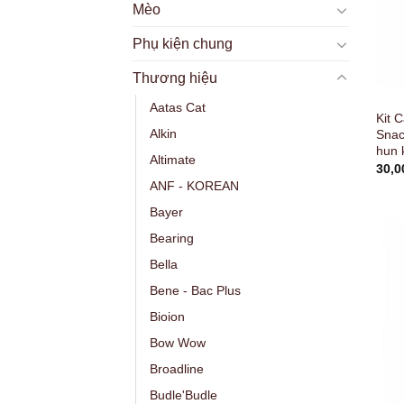
Mèo
Phụ kiện chung
Thương hiệu
Aatas Cat
Kit C
Alkin
Snac
hun 
Altimate
30,
ANF - KOREAN
Bayer
Bearing
Bella
Bene - Bac Plus
Bioion
Bow Wow
Broadline
Budle'Budle