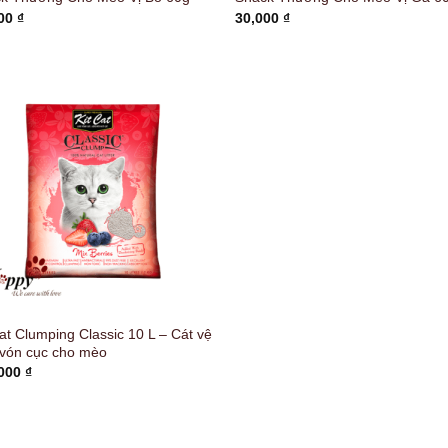
000
₫
30,000
₫
Cat Clumping Classic 10 L – Cát vệ
 vón cục cho mèo
,000
₫