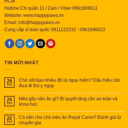
HCM
Hotline CN quận 11 / Zalo / Viber 0961606611
Website: www.happypaws.vn
Email: info@happypaws.vn
Cung cấp sỉ toàn quốc
0911122332
-
0961696022
TIN MỚI NHẤT
Chó sốt bao nhiêu độ là nguy hiểm? Dấu hiệu cần
29
Th7
đưa đi thú y ngay
Mèo gầy nên ăn gì? Bí quyết tăng cần an toàn và
25
Th7
khoa học
Có nên cho chó mèo ăn Royal Canin? Đánh giá từ
22
Th7
chuyên gia