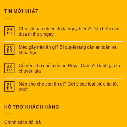
TIN MỚI NHẤT
Chó sốt bao nhiêu độ là nguy hiểm? Dấu hiệu cần
29
Th7
đưa đi thú y ngay
Mèo gầy nên ăn gì? Bí quyết tăng cần an toàn và
25
Th7
khoa học
Có nên cho chó mèo ăn Royal Canin? Đánh giá từ
22
Th7
chuyên gia
Nên cho chó con ăn gì? Gợi ý các loại thức ăn tốt
21
Th7
nhất
HỖ TRỢ KHÁCH HÀNG
Chính sách đổi trả