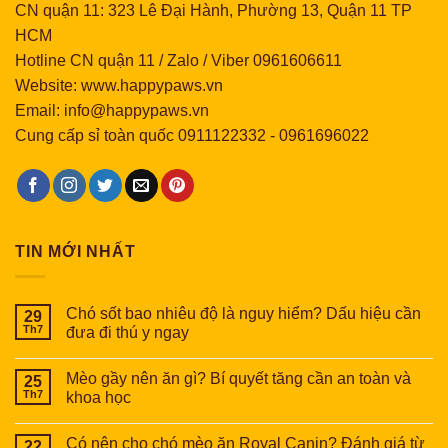
CN quận 11: 323 Lê Đại Hành, Phường 13, Quận 11 TP
HCM
Hotline CN quận 11 / Zalo / Viber 0961606611
Website: www.happypaws.vn
Email: info@happypaws.vn
Cung cấp sỉ toàn quốc
0911122332
-
0961696022
TIN MỚI NHẤT
Chó sốt bao nhiêu độ là nguy hiểm? Dấu hiệu cần
29
Th7
đưa đi thú y ngay
Mèo gầy nên ăn gì? Bí quyết tăng cần an toàn và
25
Th7
khoa học
Có nên cho chó mèo ăn Royal Canin? Đánh giá từ
22