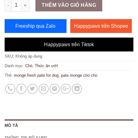
Số lượng
THÊM VÀO GIỎ HÀNG
Freeship qua Zalo
Happypaws trên Shopee
Happypaws trên Tiktok
SKU:
Không áp dụng
Danh mục:
Chó
,
Thức ăn ướt
Thẻ:
monge fresh pate for dog
,
pate monge cho cho
MÔ TẢ
THÔNG TIN BỔ SUNG