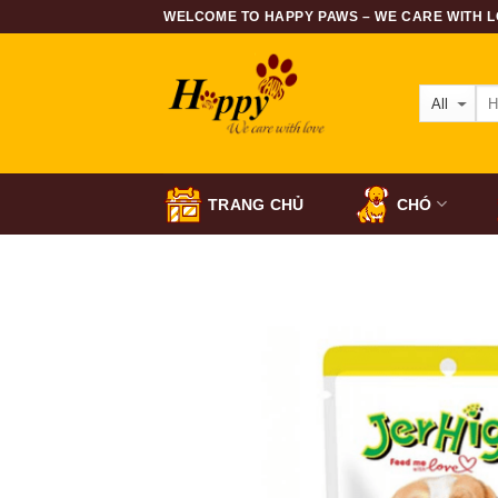
Skip
WELCOME TO HAPPY PAWS – WE CARE WITH LO
to
content
TRANG CHỦ
CHÓ