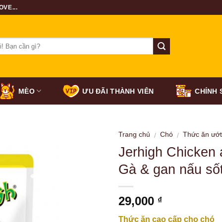
VE...
MÈO
ƯU ĐÃI THÀNH VIÊN
CHÍNH 
Trang chủ
Chó
Thức ăn ướ
/
/
Jerhigh Chicken 
Gà & gan nấu số
29,000
₫
Thức ăn cao cấp cho chó