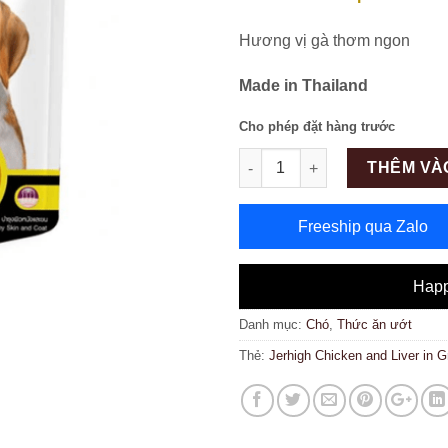
Hương vị gà thơm ngon
Made in Thailand
Cho phép đặt hàng trước
Số lượng
THÊM VÀ
Freeship qua Zalo
Happ
Danh mục:
Chó
,
Thức ăn ướt
Thẻ:
Jerhigh Chicken and Liver in 