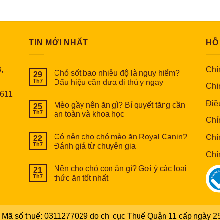
TIN MỚI NHẤT
HỖ
,
Chín
Chó sốt bao nhiêu độ là nguy hiểm?
29
Th7
Dấu hiệu cần đưa đi thú y ngay
Chí
6611
Điề
Mèo gầy nên ăn gì? Bí quyết tăng cần
25
Th7
an toàn và khoa học
Chí
Có nên cho chó mèo ăn Royal Canin?
Chí
22
Th7
Đánh giá từ chuyên gia
Chí
Nên cho chó con ăn gì? Gợi ý các loại
21
Th7
thức ăn tốt nhất
Mã số thuế: 0311277029 do chi cục Thuế Quận 11 cấp ngày 25