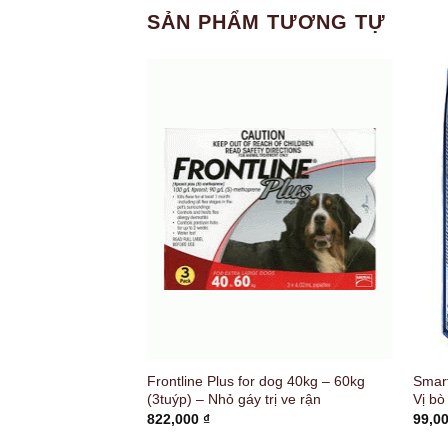
SẢN PHẨM TƯƠNG TỰ
Roast Beef Flavor
Frontline Plus for dog 40kg – 60kg
Smart
g
(3tuýp) – Nhỏ gáy trị ve rận
Vị bò
822,000
₫
99,0