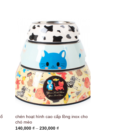
bổ
chén hoạt hình cao cấp lồng inox cho
chó mèo
Khoảng
140,000
₫
–
230,000
₫
giá:
từ