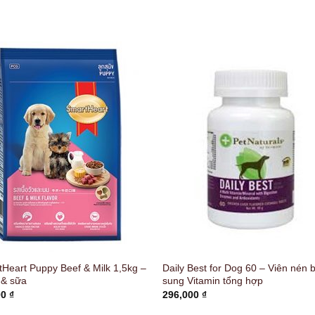
Heart Puppy Beef & Milk 1,5kg –
Daily Best for Dog 60 – Viên nén 
 & sữa
sung Vitamin tổng hợp
00
₫
296,000
₫