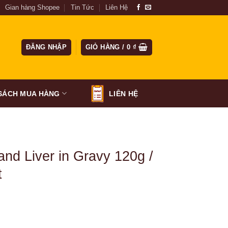
Gian hàng Shopee
Tin Tức
Liên Hệ
ĐĂNG NHẬP
GIỎ HÀNG /
0
₫
SÁCH MUA HÀNG
LIÊN HỆ
t
and Liver in Gravy 120g /
t