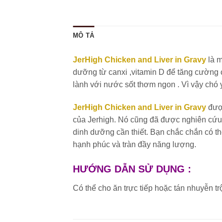
MÔ TẢ
JerHigh Chicken and Liver in Gravy
là 
dưỡng từ canxi ,vitamin D để tăng cường ch
lành với nước sốt thơm ngon . Vì vậy chó
JerHigh Chicken and Liver in Gravy
được
của Jerhigh. Nó cũng đã được nghiên cứu t
dinh dưỡng cần thiết. Bạn chắc chắn có 
hạnh phúc và tràn đầy năng lượng.
HƯỚNG DẪN SỬ DỤNG :
Có thể cho ăn trực tiếp hoặc tán nhuyễn t