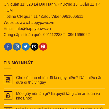
CN quận 11: 323 Lê Đại Hành, Phường 13, Quận 11 TP
HCM
Hotline CN quận 11 / Zalo / Viber 0961606611
Website: www.happypaws.vn
Email: info@happypaws.vn
Cung cấp sỉ toàn quốc
0911122332
-
0961696022
TIN MỚI NHẤT
Chó sốt bao nhiêu độ là nguy hiểm? Dấu hiệu cần
29
Th7
đưa đi thú y ngay
Mèo gầy nên ăn gì? Bí quyết tăng cần an toàn và
25
Th7
khoa học