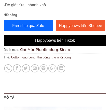
-Dễ giặt rửa , nhanh khô
Hết hàng
Freeship qua Zalo
Happypaws trên Shopee
Happypaws trên Tiktok
Danh mục:
Chó
,
Mèo
,
Phụ kiện chung
,
Đồ chơi
Thẻ:
Cotton
,
gau bong
,
thu bông
,
thú nhồi bông
MÔ TẢ