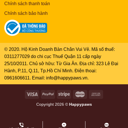
Chính sách thanh toán
Chính sách bảo hành
© 2020. Hộ Kinh Doanh Bàn Chân Vui Vẻ. Mã số thuế:
0311277029 do chi cục Thuế Quận 11 cấp ngày
25/10/2011. Chủ sở hữu: Từ Gia Ân. Địa chỉ: 323 Lê Đại
Hành, P.11, Q.11, Tp.Hồ Chí Minh. Điện thoại:
0961606611. Email: info@happypaws.vn.
Copyright 2026 ©
Happypaws