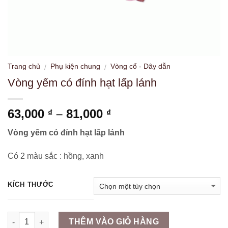
Trang chủ
Phụ kiện chung
Vòng cổ - Dây dẫn
/
/
Vòng yếm có đính hạt lấp lánh
Khoảng
63,000
–
81,000
₫
₫
giá:
Vòng yếm có đính hạt lấp lánh
từ
63,000 ₫
Có 2 màu sắc : hồng, xanh
đến
81,000 ₫
KÍCH THƯỚC
Số lượng
THÊM VÀO GIỎ HÀNG