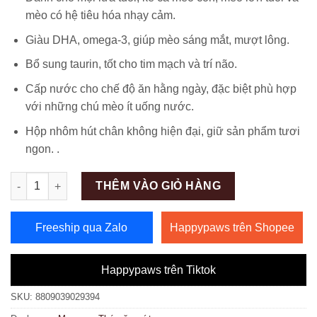
mèo có hệ tiêu hóa nhạy cảm.
Giàu DHA, omega-3, giúp mèo sáng mắt, mượt lông.
Bổ sung taurin, tốt cho tim mạch và trí não.
Cấp nước cho chế độ ăn hằng ngày, đặc biệt phù hợp
với những chú mèo ít uống nước.
Hộp nhôm hút chân không hiện đại, giữ sản phẩm tươi
ngon. .
Số lượng
THÊM VÀO GIỎ HÀNG
Freeship qua Zalo
Happypaws trên Shopee
Happypaws trên Tiktok
SKU:
8809039029394