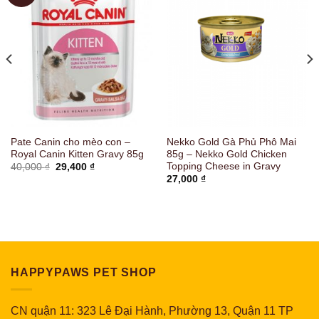
Pate Canin cho mèo con –
Nekko Gold Gà Phủ Phô Mai
Royal Canin Kitten Gravy 85g
85g – Nekko Gold Chicken
Topping Cheese in Gravy
Giá
Giá
40,000
₫
29,400
₫
gốc
hiện
27,000
₫
là:
tại
40,000 ₫.
là:
29,400 ₫.
HAPPYPAWS PET SHOP
CN quận 11: 323 Lê Đại Hành, Phường 13, Quận 11 TP