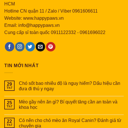
HCM
Hotline CN quận 11 / Zalo / Viber 0961606611
Website: www.happypaws.vn
Email: info@happypaws.vn
Cung cấp sỉ toàn quốc
0911122332
-
0961696022
TIN MỚI NHẤT
Chó sốt bao nhiêu độ là nguy hiểm? Dấu hiệu cần
29
Th7
đưa đi thú y ngay
Mèo gầy nên ăn gì? Bí quyết tăng cần an toàn và
25
Th7
khoa học
Có nên cho chó mèo ăn Royal Canin? Đánh giá từ
22
Th7
chuyên gia