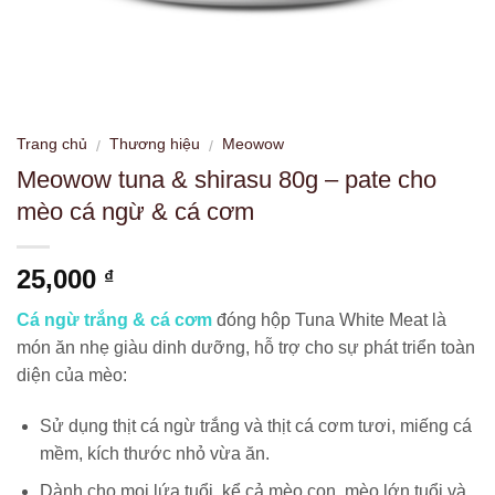
Trang chủ
Thương hiệu
Meowow
/
/
Meowow tuna & shirasu 80g – pate cho
mèo cá ngừ & cá cơm
25,000
₫
Cá ngừ trắng & cá cơm
đóng hộp Tuna White Meat là
món ăn nhẹ giàu dinh dưỡng, hỗ trợ cho sự phát triển toàn
diện của mèo:
Sử dụng thịt cá ngừ trắng và thịt cá cơm tươi, miếng cá
mềm, kích thước nhỏ vừa ăn.
Dành cho mọi lứa tuổi, kể cả mèo con, mèo lớn tuổi và