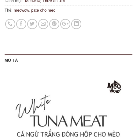
Danh mục:
Meowow
,
Thức ăn ướt
Thẻ:
meowow
,
pate cho meo
MÔ TẢ