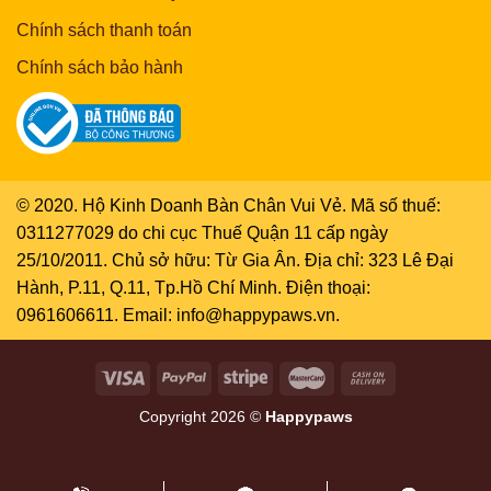
Chính sách thanh toán
Chính sách bảo hành
© 2020. Hộ Kinh Doanh Bàn Chân Vui Vẻ. Mã số thuế:
0311277029 do chi cục Thuế Quận 11 cấp ngày
25/10/2011. Chủ sở hữu: Từ Gia Ân. Địa chỉ: 323 Lê Đại
Hành, P.11, Q.11, Tp.Hồ Chí Minh. Điện thoại:
0961606611. Email: info@happypaws.vn.
Copyright 2026 ©
Happypaws