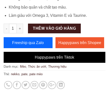
Không bảo quản và chất tạo màu.
Làm giàu với Omega 3, Vitamin E và Taurine.
Số lượng
THÊM VÀO GIỎ HÀNG
Freeship qua Zalo
Happypaws trên Shopee
Happypaws trên Tiktok
Danh mục:
Mèo
,
Thức ăn ướt
,
Thương hiệu
Thẻ:
nekko
,
pate
,
pate mèo