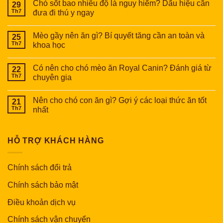
Chó sốt bao nhiêu độ là nguy hiểm? Dấu hiệu cần
29
Th7
đưa đi thú y ngay
Mèo gầy nên ăn gì? Bí quyết tăng cần an toàn và
25
Th7
khoa học
Có nên cho chó mèo ăn Royal Canin? Đánh giá từ
22
Th7
chuyên gia
Nên cho chó con ăn gì? Gợi ý các loại thức ăn tốt
21
Th7
nhất
HỖ TRỢ KHÁCH HÀNG
Chính sách đổi trả
Chính sách bảo mật
Điều khoản dịch vụ
Chính sách vận chuyển