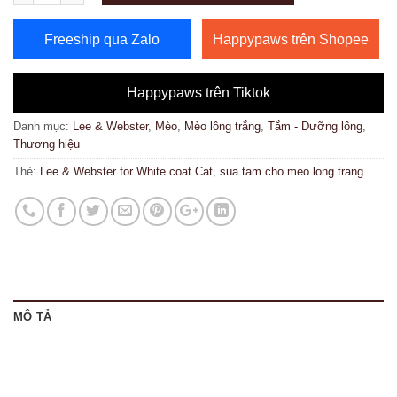
Freeship qua Zalo
Happypaws trên Shopee
Happypaws trên Tiktok
Danh mục:
Lee & Webster
,
Mèo
,
Mèo lông trắng
,
Tắm - Dưỡng lông
,
Thương hiệu
Thẻ:
Lee & Webster for White coat Cat
,
sua tam cho meo long trang
MÔ TẢ