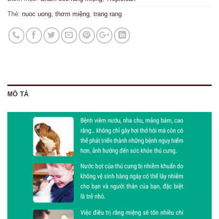
Thẻ:
nuoc uong
,
thơm miệng
,
trang rang
MÔ TẢ