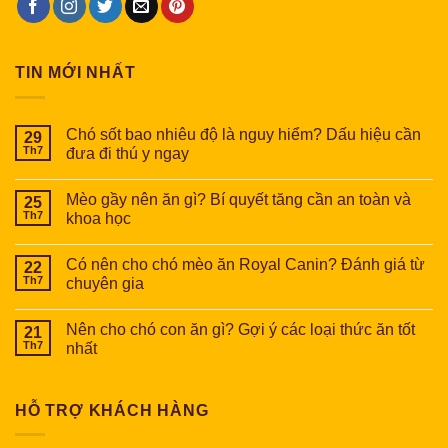
TIN MỚI NHẤT
Chó sốt bao nhiêu độ là nguy hiểm? Dấu hiệu cần
29
Th7
đưa đi thú y ngay
Mèo gầy nên ăn gì? Bí quyết tăng cần an toàn và
25
Th7
khoa học
Có nên cho chó mèo ăn Royal Canin? Đánh giá từ
22
Th7
chuyên gia
Nên cho chó con ăn gì? Gợi ý các loại thức ăn tốt
21
Th7
nhất
HỖ TRỢ KHÁCH HÀNG