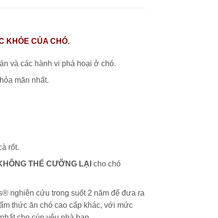
ỨC KHỎE CỦA CHÓ.
hán và các hành vi phá hoại ở chó.
thỏa mãn nhất.
à rốt.
KHÔNG THỂ CƯỠNG LẠI
cho chó
® nghiên cứu trong suốt 2 năm để đưa ra
phẩm thức ăn chó cao cấp khác, với mức
nhất cho cún yêu nhà bạn .