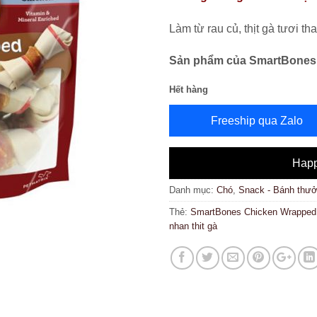
Làm từ rau củ, thịt gà tươi th
Sản phẩm của SmartBones
Hết hàng
Freeship qua Zalo
Happ
Danh mục:
Chó
,
Snack - Bánh thư
Thẻ:
SmartBones Chicken Wrapped 
nhan thit gà