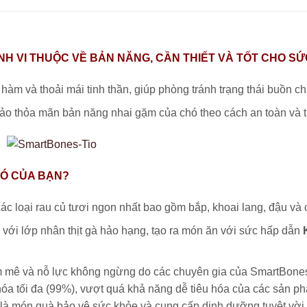
NH VI THUỘC VỀ BẢN NĂNG, CẦN THIẾT VÀ TỐT CHO S
hàm và thoải mái tinh thần, giúp phòng tránh trạng thái buồn c
ảo thỏa mãn bản năng nhai gặm của chó theo cách an toàn và 
HÓ CỦA BẠN?
c loại rau củ tươi ngon nhất bao gồm bắp, khoai lang, đậu và c
với lớp nhân thịt gà hảo hạng, tạo ra món ăn với sức hấp dẫn
m mê và nỗ lực không ngừng do các chuyên gia của SmartBones
u hóa tối đa (99%), vượt quá khả năng dễ tiêu hóa của các sản 
là món quà bảo vệ sức khỏe và cung cấp dinh dưỡng tuyệt vời 