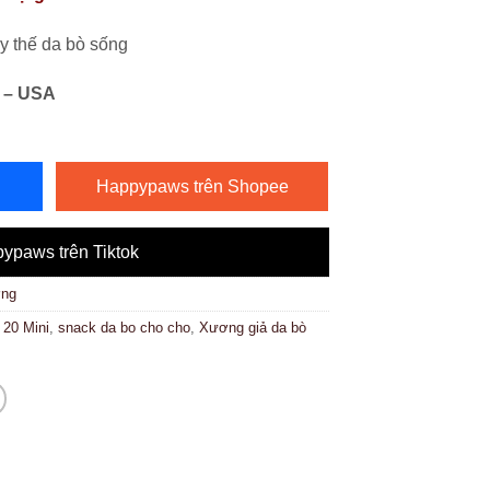
ay thế da bò sống
 – USA
Happypaws trên Shopee
ypaws trên Tiktok
ởng
20 Mini
,
snack da bo cho cho
,
Xương giả da bò