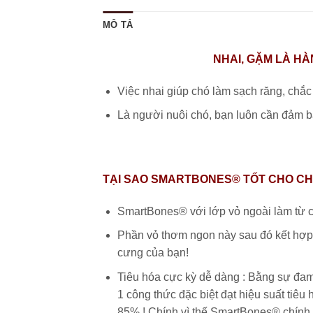
MÔ TẢ
NHAI, GẶM LÀ HÀ
Việc nhai giúp chó làm sạch răng, chắc 
Là người nuôi chó, bạn luôn cần đảm b
TẠI SAO SMARTBONES® TỐT CHO C
SmartBones® với lớp vỏ ngoài làm từ cá
Phần vỏ thơm ngon này sau đó kết hợp 
cưng của bạn!
Tiêu hóa cực kỳ dễ dàng : Bằng sự đa
1 công thức đặc biệt đạt hiệu suất tiê
85% ! Chính vì thế SmartBones® chính 