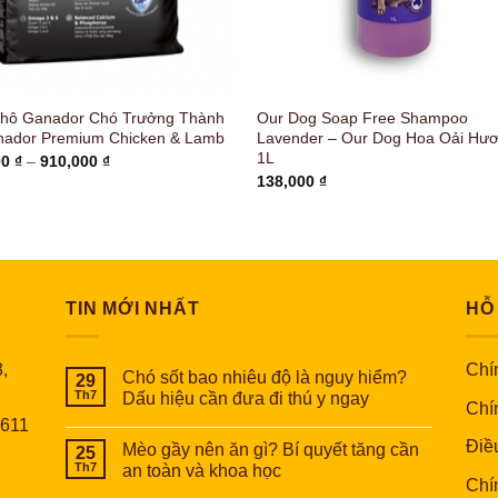
Khô Ganador Chó Trưởng Thành
Our Dog Soap Free Shampoo
nador Premium Chicken & Lamb
Lavender – Our Dog Hoa Oải Hư
1L
Khoảng
00
₫
–
910,000
₫
giá:
138,000
₫
từ
23,000 ₫
đến
910,000 ₫
TIN MỚI NHẤT
HỖ
,
Chín
Chó sốt bao nhiêu độ là nguy hiểm?
29
Th7
Dấu hiệu cần đưa đi thú y ngay
Chí
6611
Điề
Mèo gầy nên ăn gì? Bí quyết tăng cần
25
Th7
an toàn và khoa học
Chí