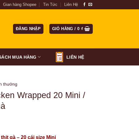
Gian hàng Shopee
Tin Tức
Liên Hệ
ĐĂNG NHẬP
GIỎ HÀNG /
0
₫
SÁCH MUA HÀNG
LIÊN HỆ
h thưởng
ken Wrapped 20 Mini /
gà
hịt gà – 20 cái size Mini