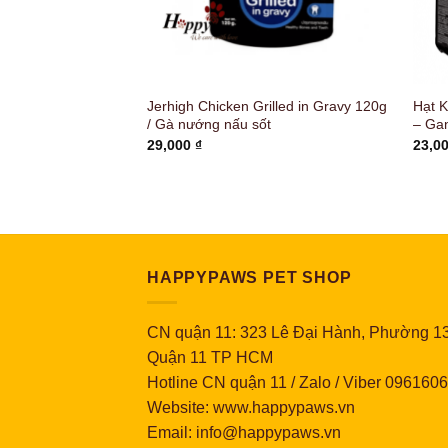
Roast Beef Flavor
Jerhigh Chicken Grilled in Gravy 120g
Hạt 
ng
/ Gà nướng nấu sốt
– Ga
29,000
₫
23,0
HAPPYPAWS PET SHOP
CN quận 11: 323 Lê Đại Hành, Phường 13
Quận 11 TP HCM
Hotline CN quận 11 / Zalo / Viber 096160
Website: www.happypaws.vn
Email: info@happypaws.vn