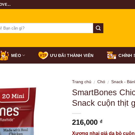
VE...
MÈO
ƯU ĐÃI THÀNH VIÊN
CHÍNH 
Trang chủ
Chó
Snack - Bán
/
/
SmartBones Chic
Snack cuộn thịt 
216,000
₫
Xương nhai giả da bò cuộn t