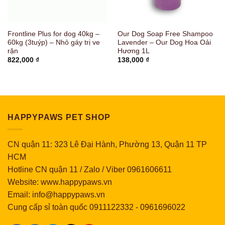
Frontline Plus for dog 40kg –
Our Dog Soap Free Shampoo
60kg (3tuýp) – Nhỏ gáy trị ve
Lavender – Our Dog Hoa Oải
rận
Hương 1L
822,000
₫
138,000
₫
HAPPYPAWS PET SHOP
CN quận 11: 323 Lê Đại Hành, Phường 13, Quận 11 TP
HCM
Hotline CN quận 11 / Zalo / Viber 0961606611
Website: www.happypaws.vn
Email: info@happypaws.vn
Cung cấp sỉ toàn quốc
0911122332
-
0961696022