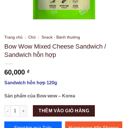
Trang chủ
Chó
Snack - Bánh thưởng
/
/
Bow Wow Mixed Cheese Sandwich /
Sandwich hỗn hợp
60,000
₫
Sandwich hỗn hợp 120g
Sản phẩm của Bow wow – Korea
Số lượng
THÊM VÀO GIỎ HÀNG
Freeship qua Zalo
Happypaws trên Shopee