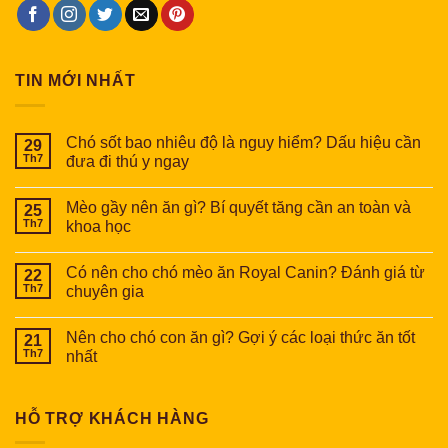
TIN MỚI NHẤT
Chó sốt bao nhiêu độ là nguy hiểm? Dấu hiệu cần
29
Th7
đưa đi thú y ngay
Mèo gầy nên ăn gì? Bí quyết tăng cần an toàn và
25
Th7
khoa học
Có nên cho chó mèo ăn Royal Canin? Đánh giá từ
22
Th7
chuyên gia
Nên cho chó con ăn gì? Gợi ý các loại thức ăn tốt
21
Th7
nhất
HỖ TRỢ KHÁCH HÀNG