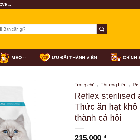
VE...
MÈO
ƯU ĐÃI THÀNH VIÊN
CHÍNH 
Trang chủ
Thương hiệu
Ref
/
/
Reflex sterilised
Thức ăn hạt khô 
thành cá hồi
215,000
₫