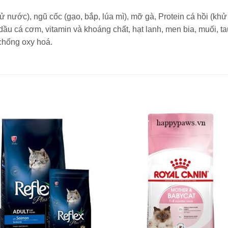
hử nước), ngũ cốc (gạo, bắp, lúa mì), mỡ gà, Protein cá hồi (kh
dầu cá cơm, vitamin và khoáng chất, hạt lanh, men bia, muối, t
 chống oxy hoá.