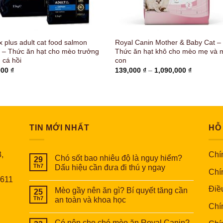
x plus adult cat food salmon
Royal Canin Mother & Baby Cat –
 – Thức ăn hạt cho mèo trưởng
Thức ăn hạt khô cho mèo mẹ và 
 cá hồi
con
Khoảng
000
₫
139,000
₫
–
1,090,000
₫
giá:
từ
139,000 ₫
đến
1,090,000
TIN MỚI NHẤT
HỖ
,
Chín
Chó sốt bao nhiêu độ là nguy hiểm?
29
Th7
Dấu hiệu cần đưa đi thú y ngay
Chí
6611
Điề
Mèo gầy nên ăn gì? Bí quyết tăng cần
25
Th7
an toàn và khoa học
Chí
Có nên cho chó mèo ăn Royal Canin?