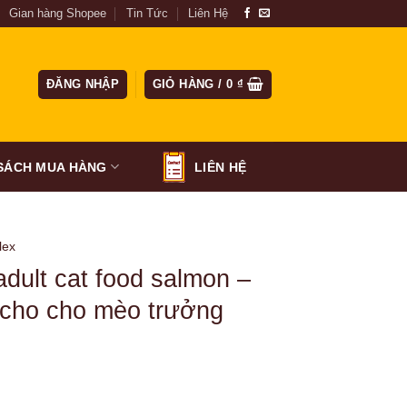
Gian hàng Shopee
Tin Tức
Liên Hệ
ĐĂNG NHẬP
GIỎ HÀNG /
0
₫
SÁCH MUA HÀNG
LIÊN HỆ
lex
 adult cat food salmon –
cho cho mèo trưởng