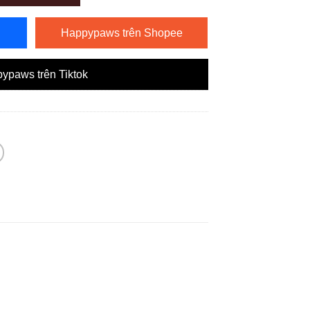
Happypaws trên Shopee
ypaws trên Tiktok