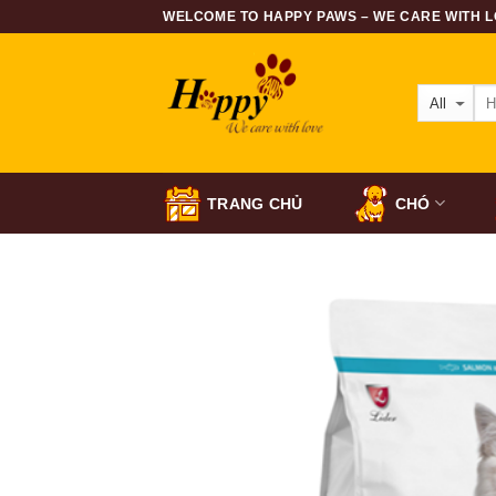
Skip
WELCOME TO HAPPY PAWS – WE CARE WITH LO
to
content
TRANG CHỦ
CHÓ