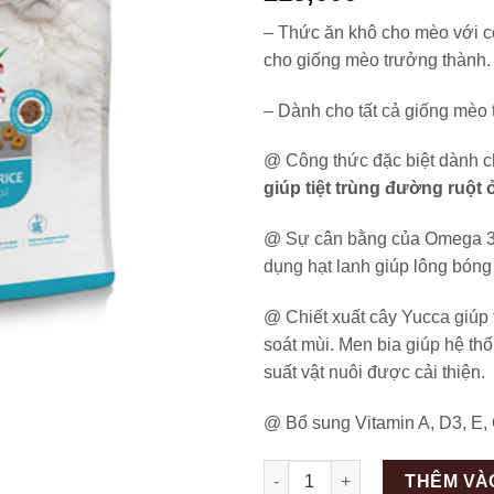
– Thức ăn khô cho mèo với c
cho giống mèo trưởng thành.
– Dành cho tất cả giống mèo t
@ Công thức đặc biệt dành 
giúp tiệt trùng đường ruột 
@ Sự cân bằng của Omega 3
dụng hạt lanh giúp lông bón
@ Chiết xuất cây Yucca giúp
soát mùi. Men bia giúp hệ t
suất vật nuôi được cải thiện.
@ Bổ sung Vitamin A, D3, E, 
Số lượng
THÊM VÀ