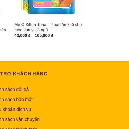
Me O Kitten Tuna – Thức ăn khô cho
mèo
mèo con vị cá ngừ
Khoảng
43,000
₫
–
105,000
₫
giá:
từ
43,000 ₫
đến
105,000 ₫
 ₫
 TRỢ KHÁCH HÀNG
h sách đổi trả
nh sách bảo mật
u khoản dịch vụ
nh sách vận chuyển