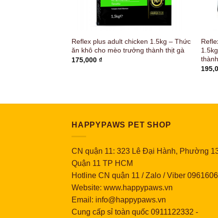
ood – Thức ăn hạt
Reflex plus adult chicken 1.5kg – Thức
Refle
g thành
ăn khô cho mèo trưởng thành thịt gà
1.5kg
thành
Khoảng
0
₫
175,000
₫
giá:
195,
từ
35,000 ₫
đến
117,000 ₫
HAPPYPAWS PET SHOP
CN quận 11: 323 Lê Đại Hành, Phường 13
Quận 11 TP HCM
Hotline CN quận 11 / Zalo / Viber 096160
Website: www.happypaws.vn
Email: info@happypaws.vn
Cung cấp sỉ toàn quốc
0911122332
-