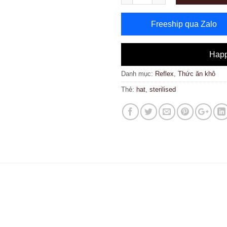
Freeship qua Zalo
Happ
Danh mục:
Reflex
,
Thức ăn khô
Thẻ:
hat
,
sterilised