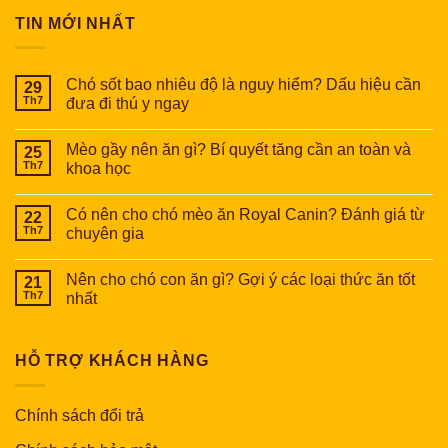
TIN MỚI NHẤT
Chó sốt bao nhiêu độ là nguy hiểm? Dấu hiệu cần
29
Th7
đưa đi thú y ngay
Mèo gầy nên ăn gì? Bí quyết tăng cần an toàn và
25
Th7
khoa học
Có nên cho chó mèo ăn Royal Canin? Đánh giá từ
22
Th7
chuyên gia
Nên cho chó con ăn gì? Gợi ý các loại thức ăn tốt
21
Th7
nhất
HỖ TRỢ KHÁCH HÀNG
Chính sách đổi trả