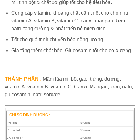
mì, tinh bột & chất xơ giúp tốt cho hệ tiêu hóa.
Cung cấp vitamin, khoáng chất cần thiết cho chó như
vitamin A, vitamin B, vitamin C, canxi, mangan, kẽm,
natri, tăng cường & phát triển hệ miễn dịch.
Tốt cho quá trình chuyển hóa năng lượng.
Gia tăng thêm chất béo, Glucosamin tốt cho cơ xương
THÀNH PHẦN :
Mầm lúa mì, bột gạo, trứng, đường,
vitamin A, vitamin B, vitamin C, Canxi, Mangan, kẽm, natri,
glucosamin, natri sorbate,…
CHỈ SỐ DINH DƯỠNG :
Protein
8%min
Crude fat
2%min
Crude fiber
2%max