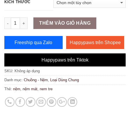
KÍCH THƯỚC
Số lượng
THÊM VÀO GIỎ HÀNG
Freeship qua Zalo
Happypaws trên Shopee
Happypaws trên Tiktok
SKU:
Không áp dụng
Danh mục:
Chuồng - Nệm
,
Loại Dùng Chung
Thẻ:
nệm
,
nệm mát
,
nem tre