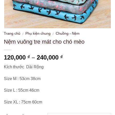
Trang chủ
Phụ kiện chung
Chuồng - Nệm
/
/
Nệm vuông tre mát cho chó mèo
Khoảng
120,000
–
240,000
₫
₫
giá:
Kích thước Dài Rộng
từ
120,000 ₫
Size M : 53cm 38cm
đến
240,000 ₫
Size L : 55cm 46cm
Size XL : 75cm 60cm