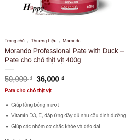
Trang chủ
Thương hiệu
Morando
/
/
Morando Professional Pate with Duck –
Pate cho chó thịt vịt 400g
Giá
Giá
50,000
36,000
₫
₫
gốc
hiện
Pate cho chó thịt vịt
là:
tại
50,000 ₫.
là:
Giúp lông bóng mượt
36,000 ₫.
Vitamin D3, E, đáp ứng đầy đủ nhu cầu dinh dưỡng
Giúp các nhóm cơ chắc khỏe và dẻo dai