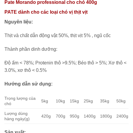
Pate Morando professional cho chó 400g
PATE dành cho các loại chó vị thịt vịt
Nguyên liệu:
Thịt và chất dẫn động vật 50%, thịt vịt 5% , ngũ cốc
Thành phần dinh dưỡng:
Độ ẩm < 78%; Protenin thô >9.5%; Béo thô > 5%; Xơ thô <
3.0%, xơ thô < 0.5%
Hướng dẫn sử dụng:
Trọng lượng của
5kg
10kg
15kg
25kg
35kg
50kg
chó
Lượng dùng
420g
700g
950g
1400g
1800g
2400g
hàng ngày(g)
Sản xuất: