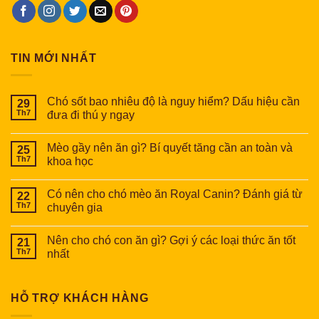
TIN MỚI NHẤT
Chó sốt bao nhiêu độ là nguy hiểm? Dấu hiệu cần
29
Th7
đưa đi thú y ngay
Mèo gầy nên ăn gì? Bí quyết tăng cần an toàn và
25
Th7
khoa học
Có nên cho chó mèo ăn Royal Canin? Đánh giá từ
22
Th7
chuyên gia
Nên cho chó con ăn gì? Gợi ý các loại thức ăn tốt
21
Th7
nhất
HỖ TRỢ KHÁCH HÀNG