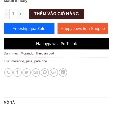
Made in Italy
Số lượng
THÊM VÀO GIỎ HÀNG
Freeship qua Zalo
Happypaws trên Shopee
Happypaws trên Tiktok
Danh mục:
Morando
,
Thức ăn ướt
Thẻ:
morando
,
pate
,
pate chó
MÔ TẢ