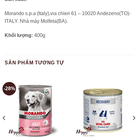
Morando s.p.a (Italy),via chieri 61 – 10020 Andezeno(TO)-
ITALY. Nhà máy Molfeta(BA).
Khối lượng:
400g
SẢN PHẨM TƯƠNG TỰ
-28%