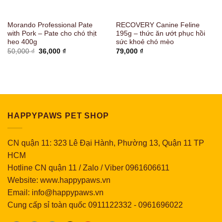
Morando Professional Pate
RECOVERY Canine Feline
with Pork – Pate cho chó thịt
195g – thức ăn ướt phục hồi
heo 400g
sức khoẻ chó mèo
Giá
Giá
50,000
₫
36,000
₫
79,000
₫
gốc
hiện
là:
tại
50,000 ₫.
là:
36,000 ₫.
HAPPYPAWS PET SHOP
CN quận 11: 323 Lê Đại Hành, Phường 13, Quận 11 TP
HCM
Hotline CN quận 11 / Zalo / Viber 0961606611
Website: www.happypaws.vn
Email: info@happypaws.vn
Cung cấp sỉ toàn quốc
0911122332
-
0961696022