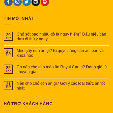
TIN MỚI NHẤT
Chó sốt bao nhiêu độ là nguy hiểm? Dấu hiệu cần
29
Th7
đưa đi thú y ngay
Mèo gầy nên ăn gì? Bí quyết tăng cần an toàn và
25
Th7
khoa học
Có nên cho chó mèo ăn Royal Canin? Đánh giá từ
22
Th7
chuyên gia
Nên cho chó con ăn gì? Gợi ý các loại thức ăn tốt
21
Th7
nhất
HỖ TRỢ KHÁCH HÀNG