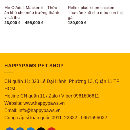
Me O Adult Mackerel – Thức
Reflex plus kitten chicken –
ăn khô cho mèo trường thành
Thức ăn khô cho mèo con thịt
vị cá thu
gà
Khoảng
26,000
₫
–
495,000
₫
180,000
₫
giá:
từ
26,000 ₫
đến
495,000 ₫
HAPPYPAWS PET SHOP
CN quận 11: 323 Lê Đại Hành, Phường 13, Quận 11 TP
HCM
Hotline CN quận 11 / Zalo / Viber 0961606611
Website: www.happypaws.vn
Email: info@happypaws.vn
Cung cấp sỉ toàn quốc
0911122332
-
0961696022