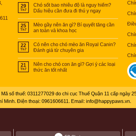
,
Chín
Chó sốt bao nhiêu độ là nguy hiểm?
29
Th7
Dấu hiệu cần đưa đi thú y ngay
Chí
6611
Điề
Mèo gầy nên ăn gì? Bí quyết tăng cần
25
Th7
an toàn và khoa học
Chí
Có nên cho chó mèo ăn Royal Canin?
Chí
22
Th7
Đánh giá từ chuyên gia
Chí
Nên cho chó con ăn gì? Gợi ý các loại
21
Th7
thức ăn tốt nhất
Mã số thuế: 0311277029 do chi cục Thuế Quận 11 cấp ngày 25
Chí Minh. Điện thoại: 0961606611. Email: info@happypaws.vn.