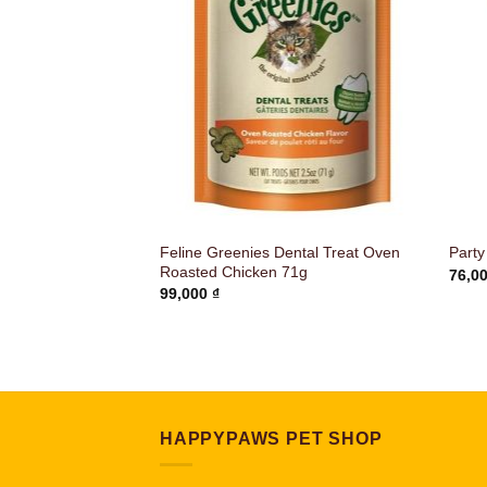
althy Skin & Fur
Feline Greenies Dental Treat Oven
Party
da lông
Roasted Chicken 71g
76,0
99,000
₫
HAPPYPAWS PET SHOP