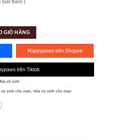
 biết thêm )
O GIỎ HÀNG
Happypaws trên Shopee
ypaws trên Tiktok
hà vệ sinh
 ve sinh cho meo
,
nha ve sinh cho meo