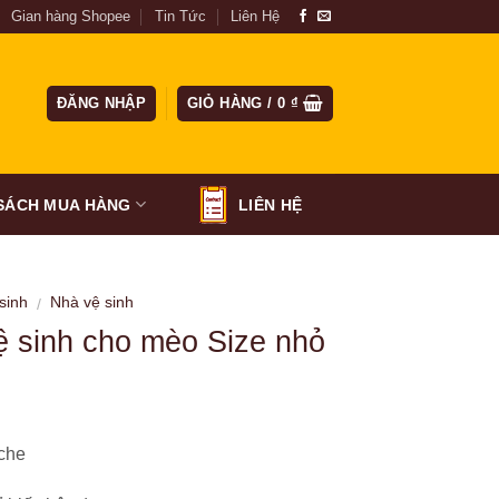
Gian hàng Shopee
Tin Tức
Liên Hệ
ĐĂNG NHẬP
GIỎ HÀNG /
0
₫
SÁCH MUA HÀNG
LIÊN HỆ
sinh
Nhà vệ sinh
/
ệ sinh cho mèo Size nhỏ
che