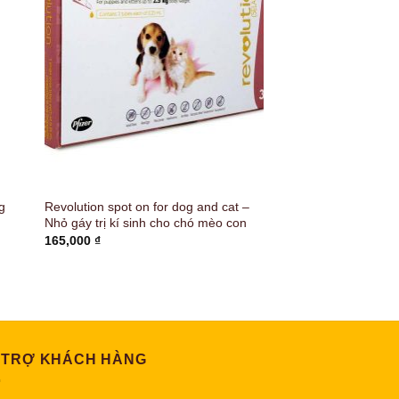
g
Revolution spot on for dog and cat –
Nhỏ gáy trị kí sinh cho chó mèo con
165,000
₫
 TRỢ KHÁCH HÀNG