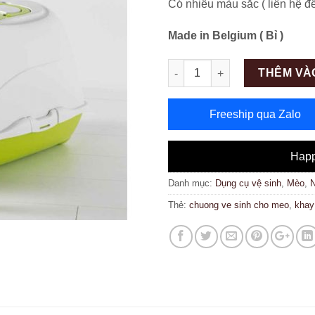
Có nhiều màu sắc ( liên hệ để
Made in Belgium ( Bỉ )
Số lượng
THÊM VÀ
Freeship qua Zalo
Happ
Danh mục:
Dụng cụ vệ sinh
,
Mèo
,
N
Thẻ:
chuong ve sinh cho meo
,
khay