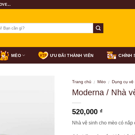
VE...
MÈO
ƯU ĐÃI THÀNH VIÊN
CHÍNH 
Trang chủ
Mèo
Dụng cụ vệ 
/
/
Moderna / Nhà v
520,000
₫
Nhà vệ sinh cho mèo có nắp 