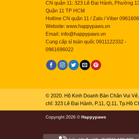
CN quận 11: 323 Lê Đại Hành, Phường 13
Quận 11 TP HCM
Hotline CN quận 11 / Zalo / Viber 096160
Website: www.happypaws.vn
Email: info@happypaws.vn
Cung cấp sỉ toàn quốc
0911122332
-
0961696022
© 2020. Hộ Kinh Doanh Bàn Chân Vui Vẻ. 
chỉ: 323 Lê Đại Hành, P.11, Q.11, Tp.Hồ 
Copyright 2026 ©
Happypaws