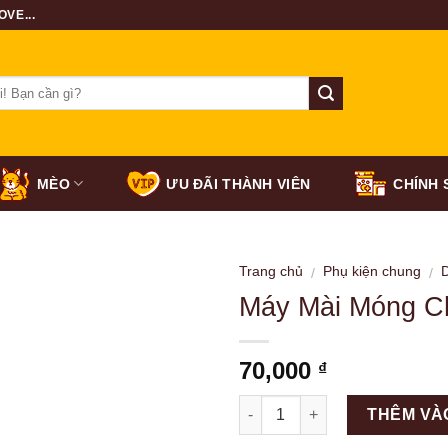
VE...
MÈO
ƯU ĐÃI THÀNH VIÊN
CHÍNH 
Trang chủ
Phụ kiện chung
/
/
Máy Mài Móng C
70,000
₫
Số lượng
THÊM VÀ