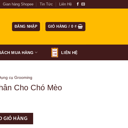
Gian hàng Shopee
Tin Tức
Liên Hệ
ĐĂNG NHẬP
GIỎ HÀNG /
0
₫
SÁCH MUA HÀNG
LIÊN HỆ
Dụng cụ Grooming
hân Cho Chó Mèo
O GIỎ HÀNG