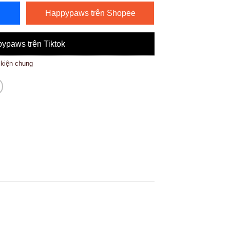
Happypaws trên Shopee
ypaws trên Tiktok
kiện chung