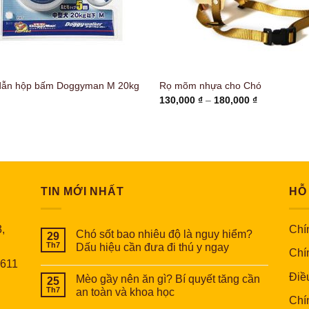
dẫn hộp bấm Doggyman M 20kg
Rọ mõm nhựa cho Chó
Khoảng
130,000
₫
–
180,000
₫
giá:
từ
130,000 ₫
đến
180,000 ₫
TIN MỚI NHẤT
HỖ
,
Chín
Chó sốt bao nhiêu độ là nguy hiểm?
29
Th7
Dấu hiệu cần đưa đi thú y ngay
Chí
6611
Điề
Mèo gầy nên ăn gì? Bí quyết tăng cần
25
Th7
an toàn và khoa học
Chí