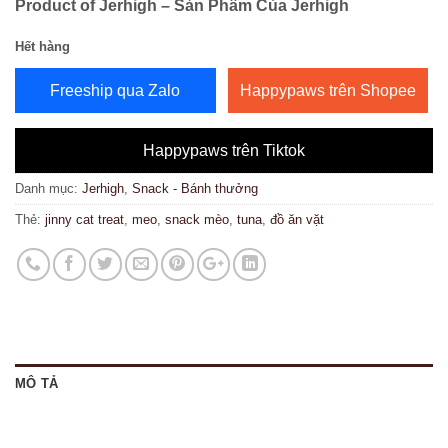
Product of Jerhigh – Sản Phẩm Của Jerhigh
Hết hàng
Freeship qua Zalo
Happypaws trên Shopee
Happypaws trên Tiktok
Danh mục:
Jerhigh
,
Snack - Bánh thưởng
Thẻ:
jinny cat treat
,
meo
,
snack mèo
,
tuna
,
đồ ăn vặt
MÔ TẢ