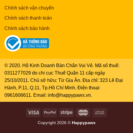
Chính sách vận chuyển
Chính sách thanh toán
Chính sách bảo hành
© 2020. Hộ Kinh Doanh Bàn Chân Vui Vẻ. Mã số thuế:
0311277029 do chi cục Thuế Quận 11 cấp ngày
25/10/2011. Chủ sở hữu: Từ Gia Ân. Địa chỉ: 323 Lê Đại
Hành, P.11, Q.11, Tp.Hồ Chí Minh. Điện thoại:
0961606611. Email: info@happypaws.vn.
Copyright 2026 ©
Happypaws