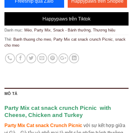
Freeship qua Zalo
Happypaws trên Shopee
Happypaws trên Tiktok
Danh mục:
Mèo
,
Party Mix
,
Snack - Bánh thưởng
,
Thương hiệu
Thẻ:
Banh thuong cho meo
,
Party Mix cat snack crunch Picnic
,
snack
cho meo
MÔ TẢ
Party Mix cat snack crunch Picnic with
Cheese, Chicken and Turkey
Party Mix Cat snack Crunch Picnic
với sự kết hợp giữa
vị Gà – Gà tây và phô mai là một sản phẩm bánh thưởng