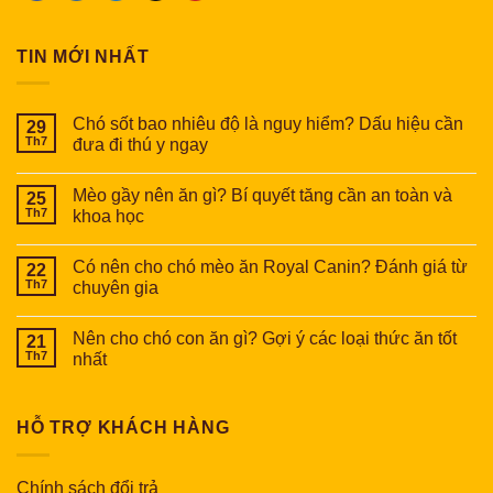
TIN MỚI NHẤT
Chó sốt bao nhiêu độ là nguy hiểm? Dấu hiệu cần
29
Th7
đưa đi thú y ngay
Mèo gầy nên ăn gì? Bí quyết tăng cần an toàn và
25
Th7
khoa học
Có nên cho chó mèo ăn Royal Canin? Đánh giá từ
22
Th7
chuyên gia
Nên cho chó con ăn gì? Gợi ý các loại thức ăn tốt
21
Th7
nhất
HỖ TRỢ KHÁCH HÀNG
Chính sách đổi trả