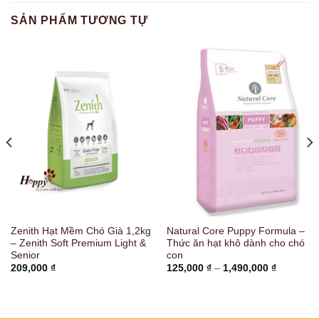
SẢN PHẨM TƯƠNG TỰ
Zenith Hạt Mềm Chó Già 1,2kg
Natural Core Puppy Formula –
– Zenith Soft Premium Light &
Thức ăn hạt khô dành cho chó
Senior
con
Khoảng
209,000
₫
125,000
₫
–
1,490,000
₫
giá:
từ
125,000 
đến
1,490,00