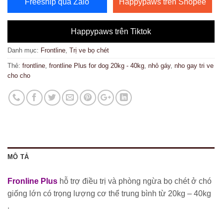
Freeship qua Zalo
Happypaws trên Shopee
Happypaws trên Tiktok
Danh mục:
Frontline
,
Trị ve bọ chét
Thẻ:
frontline
,
frontline Plus for dog 20kg - 40kg
,
nhỏ gáy
,
nho gay tri ve
cho cho
MÔ TẢ
Fronline Plus
hỗ trợ điều trị và phòng ngừa bọ chét ở chó
giống lớn có trọng lượng cơ thể trung bình từ 20kg – 40kg
.