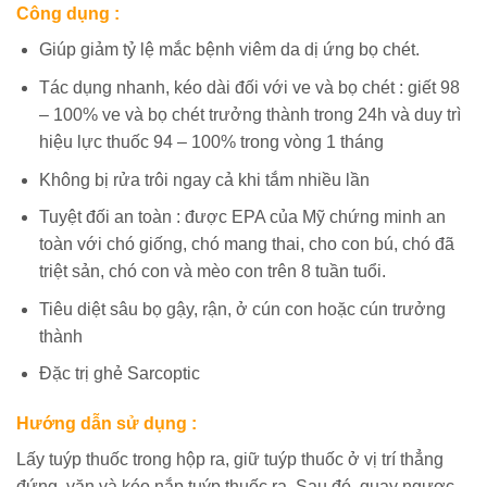
Công dụng :
Giúp giảm tỷ lệ mắc bệnh viêm da dị ứng bọ chét.
Tác dụng nhanh, kéo dài đối với ve và bọ chét : giết 98
– 100% ve và bọ chét trưởng thành trong 24h và duy trì
hiệu lực thuốc 94 – 100% trong vòng 1 tháng
Không bị rửa trôi ngay cả khi tắm nhiều lần
Tuyệt đối an toàn : được EPA của Mỹ chứng minh an
toàn với chó giống, chó mang thai, cho con bú, chó đã
triệt sản, chó con và mèo con trên 8 tuần tuổi.
Tiêu diệt sâu bọ gậy, rận, ở cún con hoặc cún trưởng
thành
Đặc trị ghẻ Sarcoptic
Hướng dẫn sử dụng :
Lấy tuýp thuốc trong hộp ra, giữ tuýp thuốc ở vị trí thẳng
đứng, vặn và kéo nắp tuýp thuốc ra. Sau đó, quay ngược