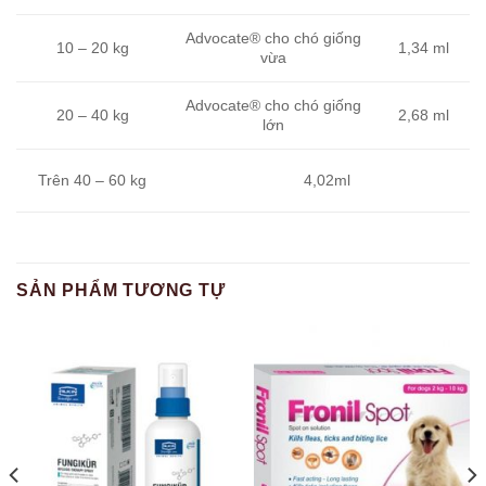
Advocate® cho chó giống
10 – 20 kg
1,34 ml
vừa
Advocate® cho chó giống
20 – 40 kg
2,68 ml
lớn
Trên 40 – 60 kg
4,02ml
SẢN PHẨM TƯƠNG TỰ