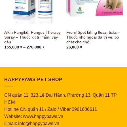
Alkin Fungikür Fungus Therapy
Fronil Spot killing fleas, ticks –
Spray – Thuốc xịt trị nấm, vảy
Thuốc nhỏ ngoài da trị ve, bọ
gàu
chét cho chó
Khoảng
155,000
₫
–
276,000
₫
26,000
₫
giá:
từ
155,000 ₫
đến
276,000 ₫
HAPPYPAWS PET SHOP
CN quận 11: 323 Lê Đại Hành, Phường 13, Quận 11 TP
HCM
Hotline CN quận 11 / Zalo / Viber 0961606611
Website: www.happypaws.vn
Email: info@happypaws.vn