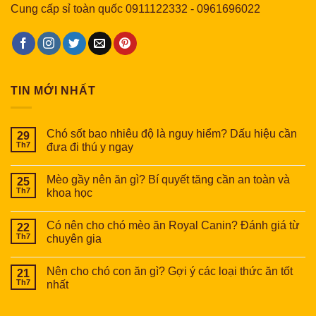
Cung cấp sỉ toàn quốc
0911122332
-
0961696022
TIN MỚI NHẤT
Chó sốt bao nhiêu độ là nguy hiểm? Dấu hiệu cần
29
Th7
đưa đi thú y ngay
Mèo gầy nên ăn gì? Bí quyết tăng cần an toàn và
25
Th7
khoa học
Có nên cho chó mèo ăn Royal Canin? Đánh giá từ
22
Th7
chuyên gia
Nên cho chó con ăn gì? Gợi ý các loại thức ăn tốt
21
Th7
nhất