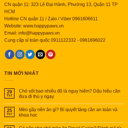
CN quận 11: 323 Lê Đại Hành, Phường 13, Quận 11 TP
HCM
Hotline CN quận 11 / Zalo / Viber 0961606611
Website: www.happypaws.vn
Email: info@happypaws.vn
Cung cấp sỉ toàn quốc
0911122332
-
0961696022
TIN MỚI NHẤT
Chó sốt bao nhiêu độ là nguy hiểm? Dấu hiệu cần
29
Th7
đưa đi thú y ngay
Mèo gầy nên ăn gì? Bí quyết tăng cần an toàn và
25
Th7
khoa học