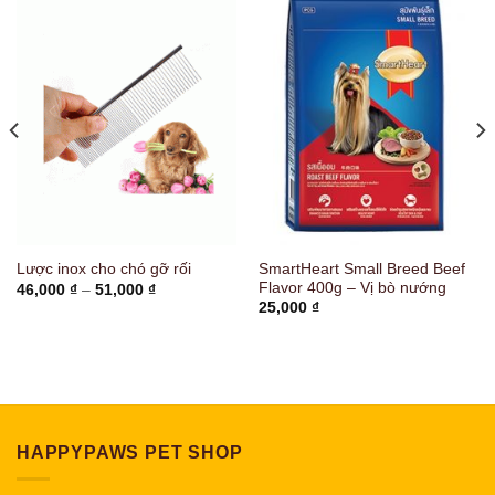
SmartHeart Small Breed Beef
Lược inox cho chó gỡ rối
Flavor 400g – Vị bò nướng
Khoảng
46,000
₫
–
51,000
₫
giá:
25,000
₫
từ
46,000 ₫
đến
51,000 ₫
HAPPYPAWS PET SHOP