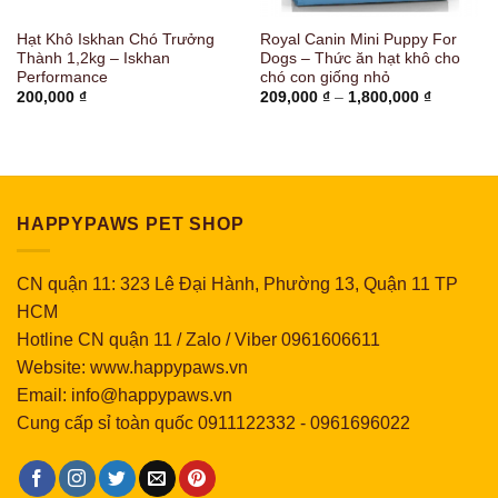
Hạt Khô Iskhan Chó Trưởng
Royal Canin Mini Puppy For
Thành 1,2kg – Iskhan
Dogs – Thức ăn hạt khô cho
Performance
chó con giống nhỏ
Khoảng
200,000
₫
209,000
₫
–
1,800,000
₫
giá:
từ
209,000 
đến
1,800,00
HAPPYPAWS PET SHOP
CN quận 11: 323 Lê Đại Hành, Phường 13, Quận 11 TP
HCM
Hotline CN quận 11 / Zalo / Viber 0961606611
Website: www.happypaws.vn
Email: info@happypaws.vn
Cung cấp sỉ toàn quốc
0911122332
-
0961696022