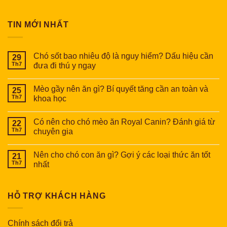
TIN MỚI NHẤT
Chó sốt bao nhiêu độ là nguy hiểm? Dấu hiệu cần
29
Th7
đưa đi thú y ngay
Mèo gầy nên ăn gì? Bí quyết tăng cần an toàn và
25
Th7
khoa học
Có nên cho chó mèo ăn Royal Canin? Đánh giá từ
22
Th7
chuyên gia
Nên cho chó con ăn gì? Gợi ý các loại thức ăn tốt
21
Th7
nhất
HỖ TRỢ KHÁCH HÀNG
Chính sách đổi trả