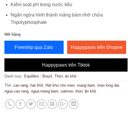
Kiểm soát pH trong nước tiểu
Ngăn ngừa hình thành mảng bám nhờ chứa
Tripolyphosphate
Hết hàng
Freeship qua Zalo
Happypaws trên Shopee
Happypaws trên Tiktok
Danh mục:
Equilibro - Brazil
,
Thức ăn khô
Thẻ:
cao rang
,
hạt khô
,
Hat kho cho meo
,
mang bam
,
meo long dai
,
ngua cao rang
,
ngua mang bam
,
salmon
,
thức ăn khô