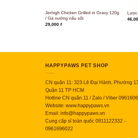
vour For Dogs –
Jerhigh Chicken Grilled in Gravy 120g
Lược 
ng thành
/ Gà nướng nấu sốt
46,0
Khoảng
₫
29,000
₫
giá:
từ
12,000 ₫
đến
18,000 ₫
HAPPYPAWS PET SHOP
CN quận 11: 323 Lê Đại Hành, Phường 13
Quận 11 TP HCM
Hotline CN quận 11 / Zalo / Viber 096160
Website: www.happypaws.vn
Email: info@happypaws.vn
Cung cấp sỉ toàn quốc
0911122332
-
0961696022