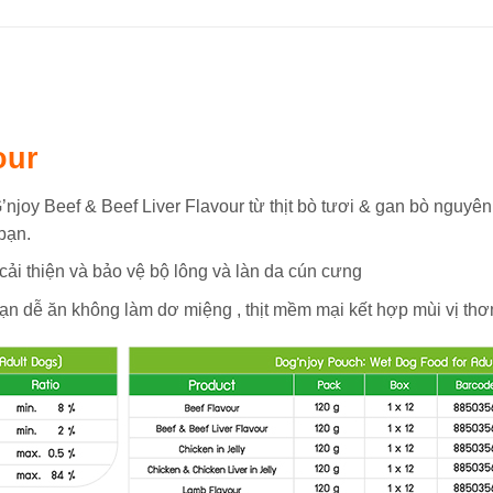
our
y Beef & Beef Liver Flavour từ thịt bò tươi & gan bò nguyên c
bạn.
̉i thiện và bảo vệ bộ lông và làn da cún cưng
 bạn dễ ăn không làm dơ miệng , thịt mềm mại kết hợp mùi vị t