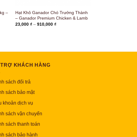
kg –
Hạt Khô Ganador Chó Trưởng Thành
– Ganador Premium Chicken & Lamb
Khoảng
23,000
₫
–
910,000
₫
giá:
từ
23,000 ₫
đến
910,000 ₫
 TRỢ KHÁCH HÀNG
h sách đổi trả
nh sách bảo mật
u khoản dịch vụ
nh sách vận chuyển
nh sách thanh toán
nh sách bảo hành