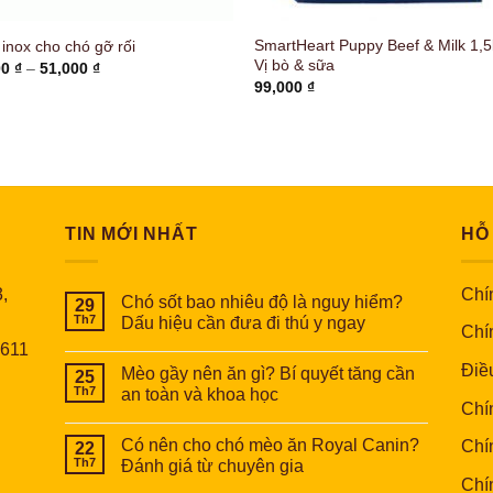
SmartHeart Puppy Beef & Milk 1,5
inox cho chó gỡ rối
Vị bò & sữa
Khoảng
00
₫
–
51,000
₫
giá:
99,000
₫
từ
46,000 ₫
đến
51,000 ₫
TIN MỚI NHẤT
HỖ
,
Chín
Chó sốt bao nhiêu độ là nguy hiểm?
29
Th7
Dấu hiệu cần đưa đi thú y ngay
Chí
6611
Điề
Mèo gầy nên ăn gì? Bí quyết tăng cần
25
Th7
an toàn và khoa học
Chí
Có nên cho chó mèo ăn Royal Canin?
Chí
22
Th7
Đánh giá từ chuyên gia
Chí