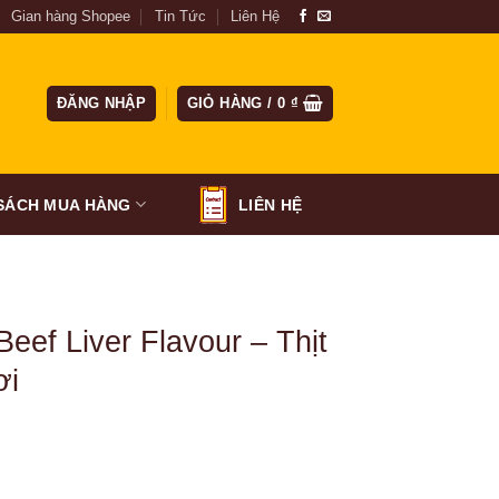
Gian hàng Shopee
Tin Tức
Liên Hệ
ĐĂNG NHẬP
GIỎ HÀNG /
0
₫
SÁCH MUA HÀNG
LIÊN HỆ
t
eef Liver Flavour – Thịt
ơi