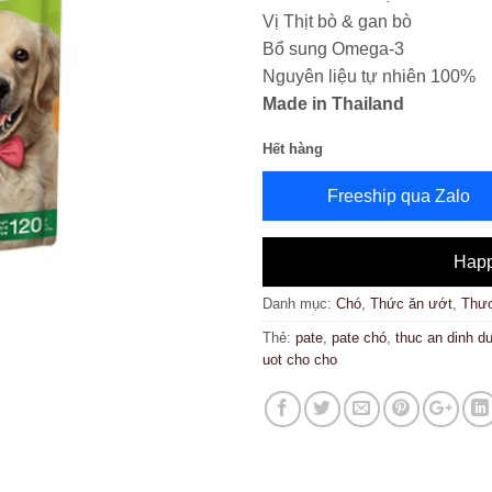
Vị Thịt bò & gan bò
Bổ sung Omega-3
Nguyên liệu tự nhiên 100%
Made in Thailand
Hết hàng
Freeship qua Zalo
Happ
Danh mục:
Chó
,
Thức ăn ướt
,
Thươ
Thẻ:
pate
,
pate chó
,
thuc an dinh d
uot cho cho