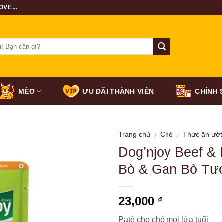
VE...
MÈO
ƯU ĐÃI THÀNH VIÊN
CHÍNH 
Trang chủ
Chó
Thức ăn ướ
/
/
Dog’njoy Beef & B
Bò & Gan Bò Tư
23,000
₫
Patê cho chó mọi lứa tuổi