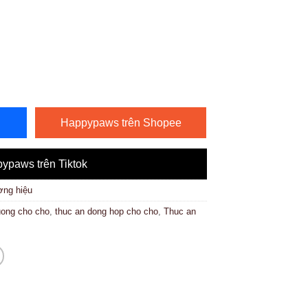
Happypaws trên Shopee
ypaws trên Tiktok
ng hiệu
uong cho cho
,
thuc an dong hop cho cho
,
Thuc an