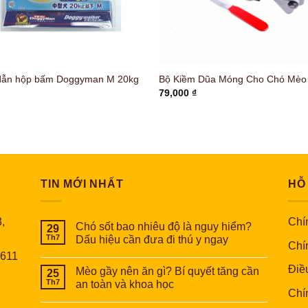
dẫn hộp bấm Doggyman M 20kg
Bộ Kiềm Dũa Móng Cho Chó Mèo
79,000
₫
TIN MỚI NHẤT
HỖ
,
Chín
Chó sốt bao nhiêu độ là nguy hiểm?
29
Th7
Dấu hiệu cần đưa đi thú y ngay
Chí
6611
Điề
Mèo gầy nên ăn gì? Bí quyết tăng cần
25
Th7
an toàn và khoa học
Chí