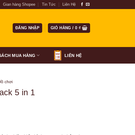
Gian hàng Shopee
Tin Tức
Liên Hệ
ĐĂNG NHẬP
GIỎ HÀNG /
0
₫
SÁCH MUA HÀNG
LIÊN HỆ
Đồ chơi
ack 5 in 1