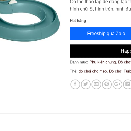
Có thể tháo lắp dễ dàng tạo t
hình chữ S, hình tròn, hình
Hết hàng
Freeship qua Zalo
Happ
Danh mục:
Phụ kiện chung
,
Đồ chơ
Thẻ:
do choi cho meo
,
Đồ chơi Turb