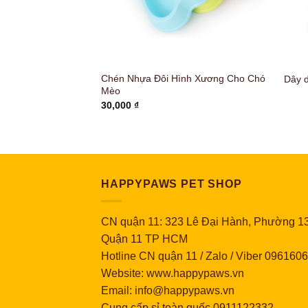
Chén Nhựa Đôi Hình Xương Cho Chó
yman size XS
Dây 
Mèo
30,000
₫
HAPPYPAWS PET SHOP
CN quận 11: 323 Lê Đại Hành, Phường 13
Quận 11 TP HCM
Hotline CN quận 11 / Zalo / Viber 096160
Website: www.happypaws.vn
Email: info@happypaws.vn
Cung cấp sỉ toàn quốc
0911122332
-