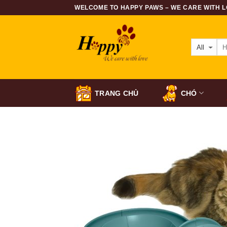
Skip
WELCOME TO HAPPY PAWS – WE CARE WITH LO
to
content
TRANG CHỦ
CHÓ