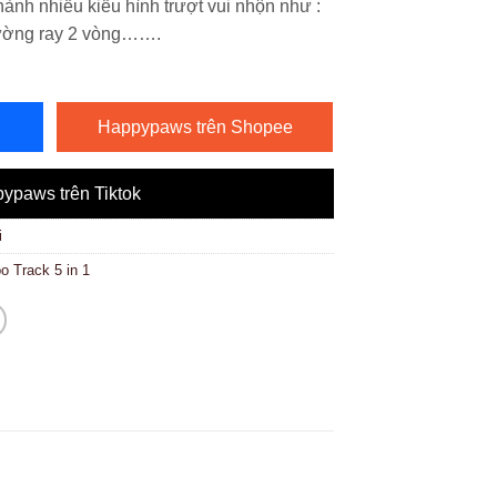
hành nhiều kiểu hình trượt vui nhộn như :
 đường ray 2 vòng…….
Happypaws trên Shopee
ypaws trên Tiktok
i
o Track 5 in 1