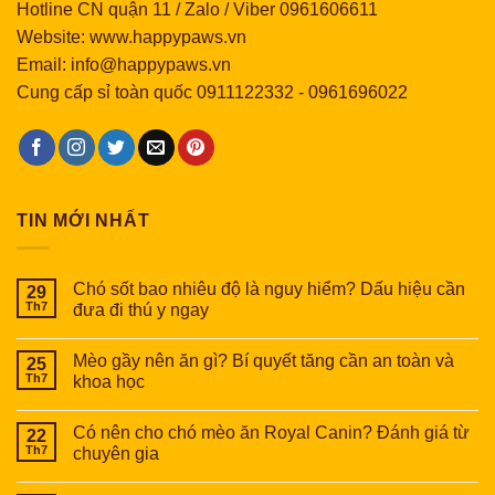
Hotline CN quận 11 / Zalo / Viber 0961606611
Website: www.happypaws.vn
Email: info@happypaws.vn
Cung cấp sỉ toàn quốc
0911122332
-
0961696022
TIN MỚI NHẤT
Chó sốt bao nhiêu độ là nguy hiểm? Dấu hiệu cần
29
Th7
đưa đi thú y ngay
Mèo gầy nên ăn gì? Bí quyết tăng cần an toàn và
25
Th7
khoa học
Có nên cho chó mèo ăn Royal Canin? Đánh giá từ
22
Th7
chuyên gia