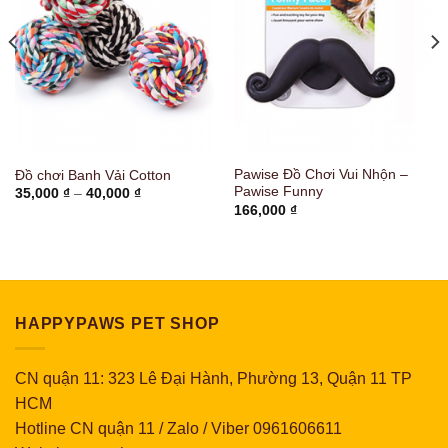
Pawise Đồ Chơi Vui Nhộn –
Đồ chơi Banh Vải Cotton
Pawise Funny
Khoảng
35,000
₫
–
40,000
₫
giá:
166,000
₫
từ
35,000 ₫
đến
40,000 ₫
HAPPYPAWS PET SHOP
CN quận 11: 323 Lê Đại Hành, Phường 13, Quận 11 TP
HCM
Hotline CN quận 11 / Zalo / Viber 0961606611