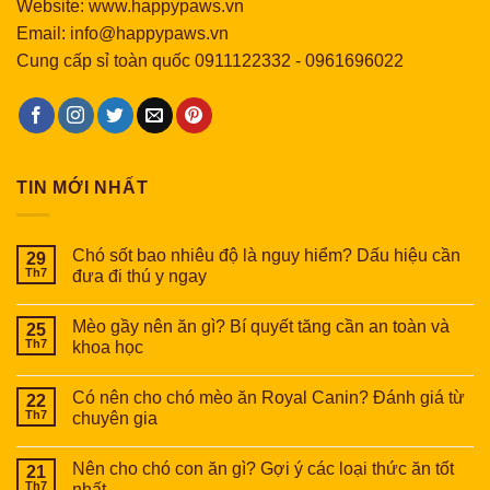
Website: www.happypaws.vn
Email: info@happypaws.vn
Cung cấp sỉ toàn quốc
0911122332
-
0961696022
TIN MỚI NHẤT
Chó sốt bao nhiêu độ là nguy hiểm? Dấu hiệu cần
29
Th7
đưa đi thú y ngay
Mèo gầy nên ăn gì? Bí quyết tăng cần an toàn và
25
Th7
khoa học
Có nên cho chó mèo ăn Royal Canin? Đánh giá từ
22
Th7
chuyên gia
Nên cho chó con ăn gì? Gợi ý các loại thức ăn tốt
21
Th7
nhất