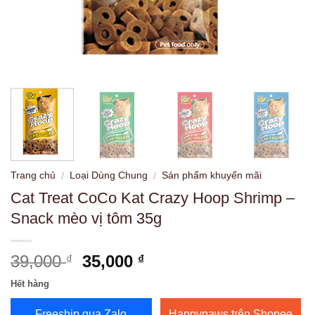
Trang chủ
Loại Dùng Chung
Sản phẩm khuyến mãi
/
/
Cat Treat CoCo Kat Crazy Hoop Shrimp –
Snack mèo vị tôm 35g
Giá
Giá
39,000
35,000
₫
₫
gốc
hiện
Hết hàng
là:
tại
39,000 ₫.
là:
Freeship qua Zalo
Happypaws trên Shopee