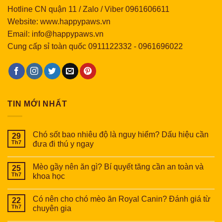
Hotline CN quận 11 / Zalo / Viber 0961606611
Website: www.happypaws.vn
Email: info@happypaws.vn
Cung cấp sỉ toàn quốc
0911122332
-
0961696022
TIN MỚI NHẤT
Chó sốt bao nhiêu độ là nguy hiểm? Dấu hiệu cần
29
Th7
đưa đi thú y ngay
Mèo gầy nên ăn gì? Bí quyết tăng cần an toàn và
25
Th7
khoa học
Có nên cho chó mèo ăn Royal Canin? Đánh giá từ
22
Th7
chuyên gia