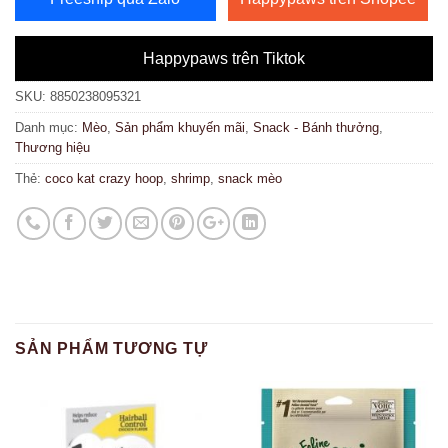
35,000 ₫.
Happypaws trên Tiktok
SKU:
8850238095321
Danh mục:
Mèo
,
Sản phẩm khuyến mãi
,
Snack - Bánh thưởng
,
Thương hiệu
Thẻ:
coco kat crazy hoop
,
shrimp
,
snack mèo
SẢN PHẨM TƯƠNG TỰ