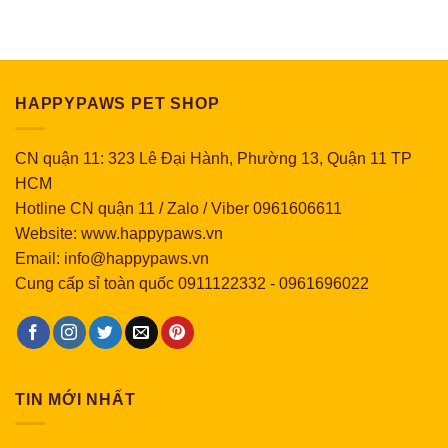
giá:
từ
23,000 ₫
đến
910,000 ₫
HAPPYPAWS PET SHOP
CN quận 11: 323 Lê Đại Hành, Phường 13, Quận 11 TP
HCM
Hotline CN quận 11 / Zalo / Viber 0961606611
Website: www.happypaws.vn
Email: info@happypaws.vn
Cung cấp sỉ toàn quốc
0911122332
-
0961696022
TIN MỚI NHẤT