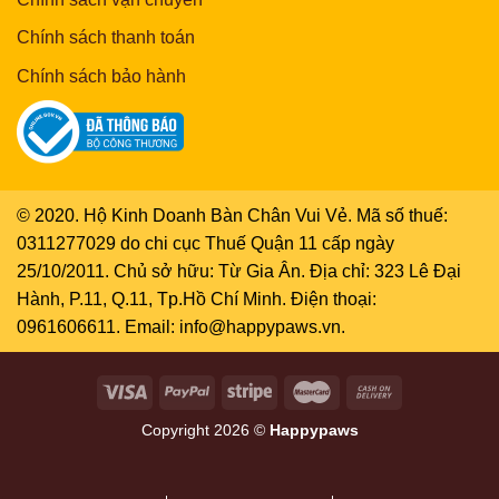
Chính sách thanh toán
Chính sách bảo hành
© 2020. Hộ Kinh Doanh Bàn Chân Vui Vẻ. Mã số thuế:
0311277029 do chi cục Thuế Quận 11 cấp ngày
25/10/2011. Chủ sở hữu: Từ Gia Ân. Địa chỉ: 323 Lê Đại
Hành, P.11, Q.11, Tp.Hồ Chí Minh. Điện thoại:
0961606611. Email: info@happypaws.vn.
Copyright 2026 ©
Happypaws