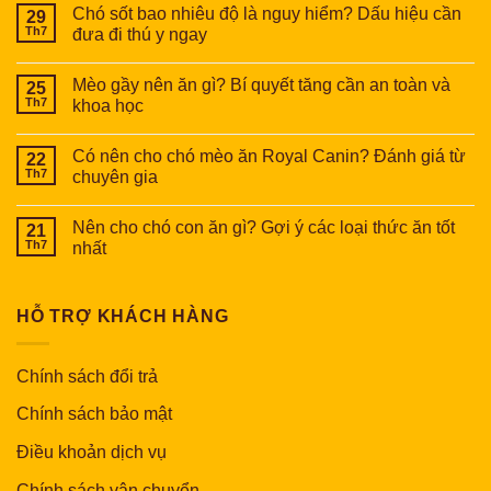
Chó sốt bao nhiêu độ là nguy hiểm? Dấu hiệu cần
29
Th7
đưa đi thú y ngay
Mèo gầy nên ăn gì? Bí quyết tăng cần an toàn và
25
Th7
khoa học
Có nên cho chó mèo ăn Royal Canin? Đánh giá từ
22
Th7
chuyên gia
Nên cho chó con ăn gì? Gợi ý các loại thức ăn tốt
21
Th7
nhất
HỖ TRỢ KHÁCH HÀNG
Chính sách đổi trả
Chính sách bảo mật
Điều khoản dịch vụ
Chính sách vận chuyển