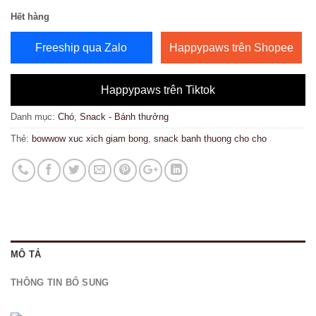
Hết hàng
Freeship qua Zalo
Happypaws trên Shopee
Happypaws trên Tiktok
Danh mục:
Chó
,
Snack - Bánh thưởng
Thẻ:
bowwow xuc xich giam bong
,
snack banh thuong cho cho
MÔ TẢ
THÔNG TIN BỔ SUNG