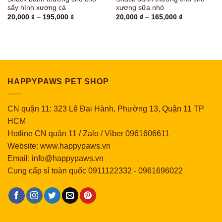
sấy hình xương cá
xương sữa nhỏ
Khoảng
Khoảng
20,000
₫
–
195,000
₫
20,000
₫
–
165,000
₫
giá:
giá:
từ
từ
20,000 ₫
20,000 ₫
đến
đến
195,000 ₫
165,000 ₫
HAPPYPAWS PET SHOP
CN quận 11: 323 Lê Đại Hành, Phường 13, Quận 11 TP
HCM
Hotline CN quận 11 / Zalo / Viber 0961606611
Website: www.happypaws.vn
Email: info@happypaws.vn
Cung cấp sỉ toàn quốc
0911122332
-
0961696022