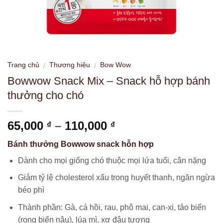
Trang chủ
Thương hiệu
Bow Wow
/
/
Bowwow Snack Mix – Snack hỗ hợp bánh
thưởng cho chó
Khoảng
65,000
–
110,000
₫
₫
giá:
Bánh thưởng Bowwow snack hỗn hợp
từ
65,000 ₫
Dành cho mọi giống chó thuộc mọi lứa tuổi, cân nặng
đến
Giảm tỷ lệ cholesterol xấu trong huyết thanh, ngăn ngừa
110,000 ₫
béo phì
Thành phần: Gà, cá hồi, rau, phô mai, can-xi, tảo biển
(rong biển nâu), lúa mì, xơ đậu tương