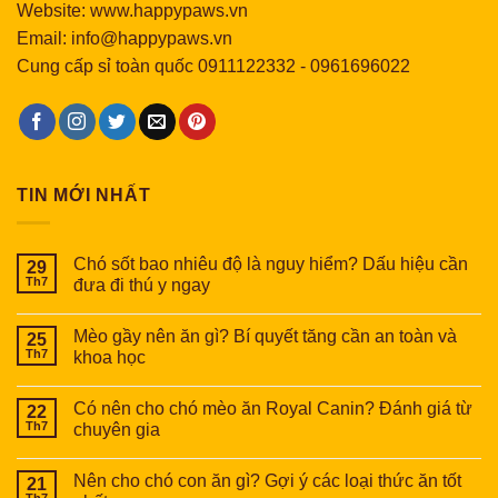
Website: www.happypaws.vn
Email: info@happypaws.vn
Cung cấp sỉ toàn quốc
0911122332
-
0961696022
TIN MỚI NHẤT
Chó sốt bao nhiêu độ là nguy hiểm? Dấu hiệu cần
29
Th7
đưa đi thú y ngay
Mèo gầy nên ăn gì? Bí quyết tăng cần an toàn và
25
Th7
khoa học
Có nên cho chó mèo ăn Royal Canin? Đánh giá từ
22
Th7
chuyên gia
Nên cho chó con ăn gì? Gợi ý các loại thức ăn tốt
21
Th7