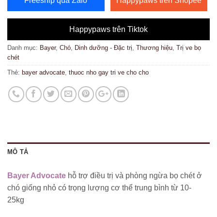
Freeship qua Zalo
Happypaws trên Shopee
Happypaws trên Tiktok
Danh mục:
Bayer
,
Chó
,
Dinh dưỡng - Đặc trị
,
Thương hiệu
,
Trị ve bọ
chét
Thẻ:
bayer advocate
,
thuoc nho gay tri ve cho cho
MÔ TẢ
Bayer Advocate
hỗ trợ điều trị và phòng ngừa bọ chét ở
chó giống nhỏ có trọng lượng cơ thể trung bình từ 10-
25kg