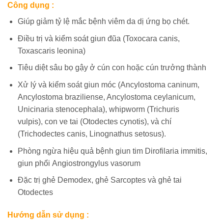
Công dụng :
Giúp giảm tỷ lệ mắc bệnh viêm da dị ứng bọ chét.
Điều trị và kiểm soát giun đũa (Toxocara canis,
Toxascaris leonina)
Tiêu diệt sâu bọ gậy ở cún con hoặc cún trưởng thành
Xử lý và kiểm soát giun móc (Ancylostoma caninum,
Ancylostoma braziliense, Ancylostoma ceylanicum,
Unicinaria stenocephala), whipworm (Trichuris
vulpis),
con ve tai (Otodectes cynotis), và chí
(Trichodectes
canis, Linognathus setosus).
Phòng ngừa hiệu quả bệnh giun tim Dirofilaria immitis,
giun phổi Angiostrongylus vasorum
Đặc trị ghẻ Demodex, ghẻ Sarcoptes và ghẻ tai
Otodectes
Hướng dẫn sử dụng :