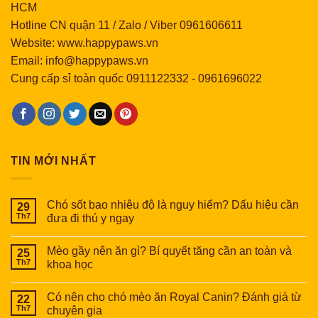
HCM
Hotline CN quận 11 / Zalo / Viber 0961606611
Website: www.happypaws.vn
Email: info@happypaws.vn
Cung cấp sỉ toàn quốc
0911122332
-
0961696022
TIN MỚI NHẤT
Chó sốt bao nhiêu độ là nguy hiểm? Dấu hiệu cần
29
Th7
đưa đi thú y ngay
Mèo gầy nên ăn gì? Bí quyết tăng cần an toàn và
25
Th7
khoa học
Có nên cho chó mèo ăn Royal Canin? Đánh giá từ
22
Th7
chuyên gia