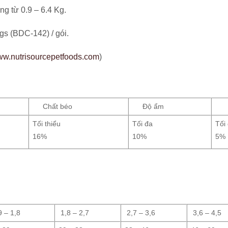
ng từ 0.9 – 6.4 Kg.
kgs (BDC-142) / gói.
w.nutrisourcepetfoods.com
)
Chất béo
Độ ẩm
Tối thiểu
Tối đa
Tối
16%
10%
5%
 – 1,8
1,8 – 2,7
2,7 – 3,6
3,6 – 4,5