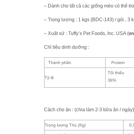
– Dành cho tất cả các giống mèo có thể trọ
– Trọng lượng : 1 kgs (BDC-143) / gói , 3 
– Xuất xứ : Tuffy’s Pet Foods, Inc. USA (
ww
Chỉ tiêu dinh dưỡng :
Thành phần
Protein
Tối thiểu
Tỷ lệ
36%
Cách cho ăn : (chia làm 2-3 bữa ăn / ngày)
Trọng lượng Thú (Kg)
0,9