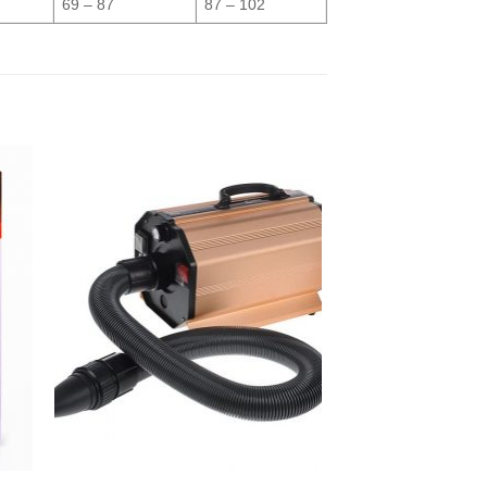
69 – 87
87 – 102