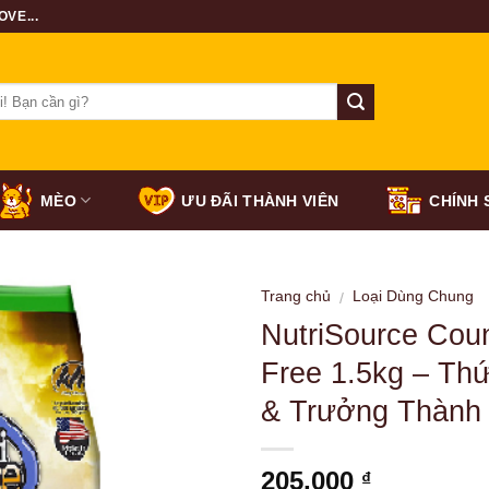
VE...
MÈO
ƯU ĐÃI THÀNH VIÊN
CHÍNH 
Trang chủ
Loại Dùng Chung
/
NutriSource Coun
Free 1.5kg – Th
& Trưởng Thành 
205,000
₫