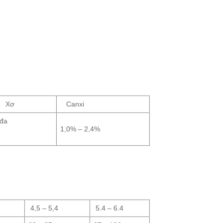
Xơ
Canxi
 đa
1,0% – 2,4%
4,5 – 5,4
5.4 – 6.4