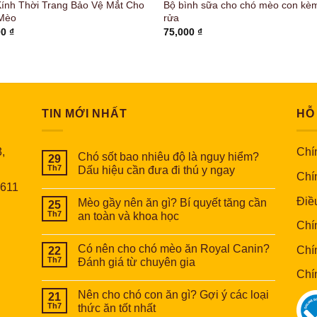
Kính Thời Trang Bảo Vệ Mắt Cho
Bộ bình sữa cho chó mèo con kè
Mèo
rửa
00
₫
75,000
₫
TIN MỚI NHẤT
HỖ
,
Chín
Chó sốt bao nhiêu độ là nguy hiểm?
29
Th7
Dấu hiệu cần đưa đi thú y ngay
Chí
6611
Điề
Mèo gầy nên ăn gì? Bí quyết tăng cần
25
Th7
an toàn và khoa học
Chí
Có nên cho chó mèo ăn Royal Canin?
Chí
22
Th7
Đánh giá từ chuyên gia
Chí
Nên cho chó con ăn gì? Gợi ý các loại
21
Th7
thức ăn tốt nhất