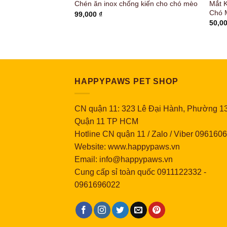
Mắt 
m Hoàng Khiêm 60ml
Chén ăn inox chống kiến cho chó mèo
Chó 
99,000
₫
50,0
HAPPYPAWS PET SHOP
CN quận 11: 323 Lê Đại Hành, Phường 13
Quận 11 TP HCM
Hotline CN quận 11 / Zalo / Viber 096160
Website: www.happypaws.vn
Email: info@happypaws.vn
Cung cấp sỉ toàn quốc
0911122332
-
0961696022