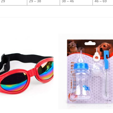
 29
29 – 38
38 – 46
46 – 69