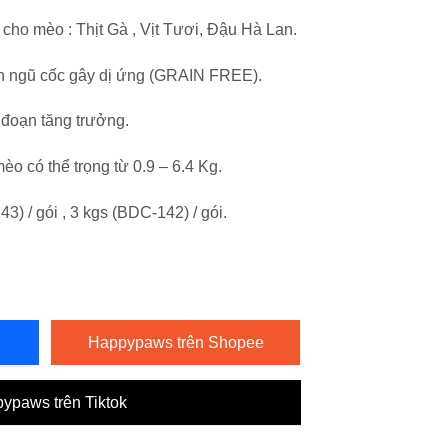
cho mèo : Thịt Gà , Vịt Tươi, Đậu Hà Lan.
n ngũ cốc gây dị ứng (GRAIN FREE).
 đoạn tăng trưởng.
èo có thể trọng từ 0.9 – 6.4 Kg.
3) / gói , 3 kgs (BDC-142) / gói.
Happypaws trên Shopee
ypaws trên Tiktok