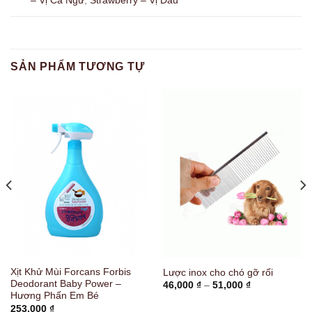
– Vị Cá Ngừ
,
Strawberry – Vị Dâu
SẢN PHẨM TƯƠNG TỰ
Xịt Khử Mùi Forcans Forbis
Lược inox cho chó gỡ rối
Deodorant Baby Power –
Khoảng
46,000
₫
–
51,000
₫
giá:
Hương Phấn Em Bé
từ
253,000
₫
46,000 ₫