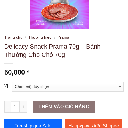
Trang chủ
Thương hiệu
Prama
/
/
Delicacy Snack Prama 70g – Bánh
Thưởng Cho Chó 70g
50,000
₫
VỊ
Số lượng
THÊM VÀO GIỎ HÀNG
Freeship qua Zalo
Happypaws trên Shopee