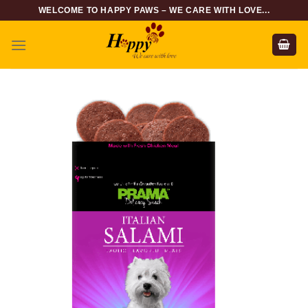
Skip
WELCOME TO HAPPY PAWS – WE CARE WITH LOVE...
to
content