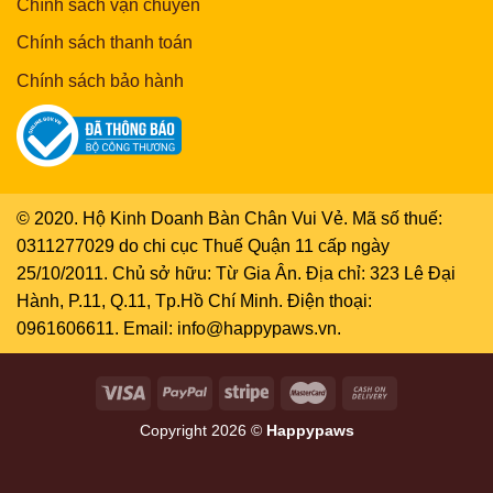
Chính sách vận chuyển
Chính sách thanh toán
Chính sách bảo hành
© 2020. Hộ Kinh Doanh Bàn Chân Vui Vẻ. Mã số thuế:
0311277029 do chi cục Thuế Quận 11 cấp ngày
25/10/2011. Chủ sở hữu: Từ Gia Ân. Địa chỉ: 323 Lê Đại
Hành, P.11, Q.11, Tp.Hồ Chí Minh. Điện thoại:
0961606611. Email: info@happypaws.vn.
Copyright 2026 ©
Happypaws