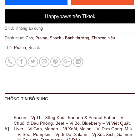
Happypaws trên Tiktok
SKU:
Không áp dụng
Danh mục:
Chó
,
Prama
,
Snack - Bánh thưởng
,
Thương hiệu
Thẻ:
Prama
,
Snack
THÔNG TIN BỔ SUNG
Bacon – Vị Thịt Xông Khói
,
Banana & Peanut Butter – Vị
Chuối & Đậu Phộng
,
Beef – Vị Bò
,
Blueberry – Vị Việt Quất
,
VỊ
Liver – Vị Gan
,
Mango – Vị Xoài
,
Melon – Vị Dưa Gang
,
Milk
– Vị Sữa
,
Pumpkin – Vị Bí Đỏ
,
Salami – Vị Xúc Xích
,
Salmon