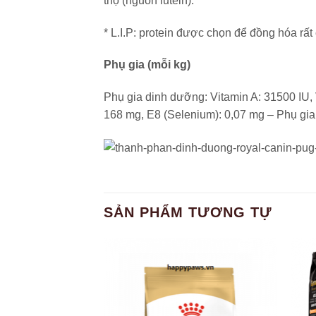
thọ (nguồn lutein).
* L.I.P: protein được chọn để đồng hóa rất
Phụ gia (mỗi kg)
Phụ gia dinh dưỡng: Vitamin A: 31500 IU, 
168 mg, E8 (Selenium): 0,07 mg – Phụ gia
SẢN PHẨM TƯƠNG TỰ