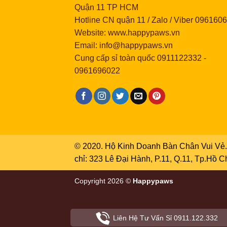
Quận 11 TP HCM
Hotline CN quận 11 / Zalo / Viber 096160
Website: www.happypaws.vn
Email: info@happypaws.vn
Cung cấp sỉ toàn quốc
0911122332
-
0961696022
© 2020. Hộ Kinh Doanh Bàn Chân Vui Vẻ. 
chỉ: 323 Lê Đại Hành, P.11, Q.11, Tp.Hồ 
Copyright 2026 ©
Happypaws
Liên Hệ Tư Vấn Sỉ
0911.122.332