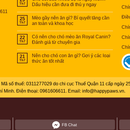
Th7
Dấu hiệu cần đưa đi thú y ngay
Chí
6611
Điề
Mèo gầy nên ăn gì? Bí quyết tăng cần
25
Th7
an toàn và khoa học
Chí
Có nên cho chó mèo ăn Royal Canin?
Chí
22
Th7
Đánh giá từ chuyên gia
Chí
Nên cho chó con ăn gì? Gợi ý các loại
21
Th7
thức ăn tốt nhất
Mã số thuế: 0311277029 do chi cục Thuế Quận 11 cấp ngày 25
Chí Minh. Điện thoại: 0961606611. Email: info@happypaws.vn.
FB Chat