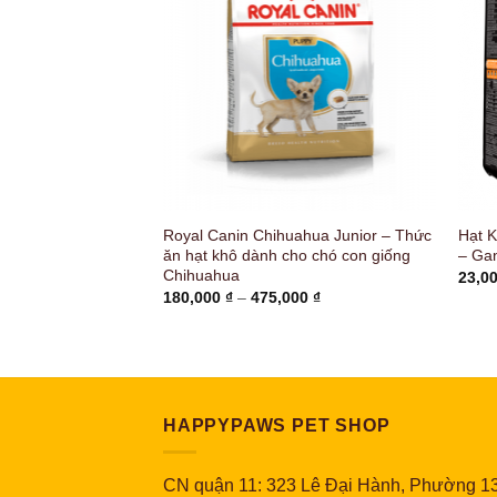
Roast Beef Flavor
Royal Canin Chihuahua Junior – Thức
Hạt 
ng
ăn hạt khô dành cho chó con giống
– Ga
Chihuahua
23,0
Khoảng
180,000
₫
–
475,000
₫
giá:
từ
180,000 ₫
đến
475,000 ₫
HAPPYPAWS PET SHOP
CN quận 11: 323 Lê Đại Hành, Phường 13