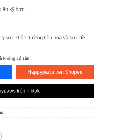
c ăn kỹ hơn
ng sức khỏe đường tiêu hóa và sức đề
à không có sẵn.
Happypaws trên Shopee
ypaws trên Tiktok
hô