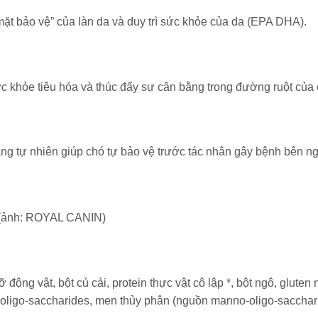
 mặt bảo vệ” của làn da và duy trì sức khỏe của da (EPA DHA).
 khỏe tiêu hóa và thúc đẩy sự cân bằng trong đường ruột của
ng tự nhiên giúp chó tự bảo vệ trước tác nhân gây bệnh bên ng
(ảnh: ROYAL CANIN)
động vật, bột củ cải, protein thực vật cô lập *, bột ngô, gluten
-oligo-saccharides, men thủy phân (nguồn manno-oligo-sacchari