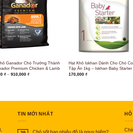
Khô Ganador Chó Trưởng Thành
Hạt Khô Iskhan Dành Cho Chó C
nador Premium Chicken & Lamb
Tập Ăn 1kg – Iskhan Baby Starter
Khoảng
00
₫
–
910,000
₫
170,000
₫
giá:
từ
23,000 ₫
đến
910,000 ₫
TIN MỚI NHẤT
HỖ
,
Chín
Chó sốt bao nhiêu độ là nguy hiểm?
29