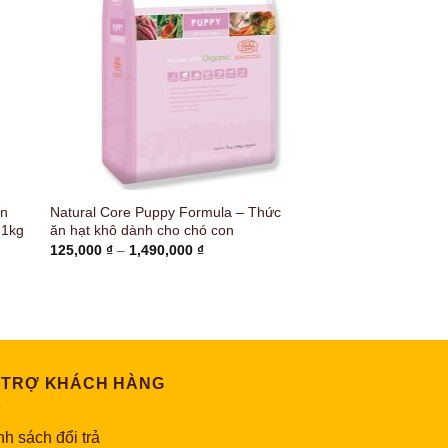
on
Natural Core Puppy Formula – Thức
 1kg
ăn hạt khô dành cho chó con
Khoảng
125,000
₫
–
1,490,000
₫
giá:
từ
125,000 ₫
đến
1,490,000 ₫
 TRỢ KHÁCH HÀNG
h sách đổi trả