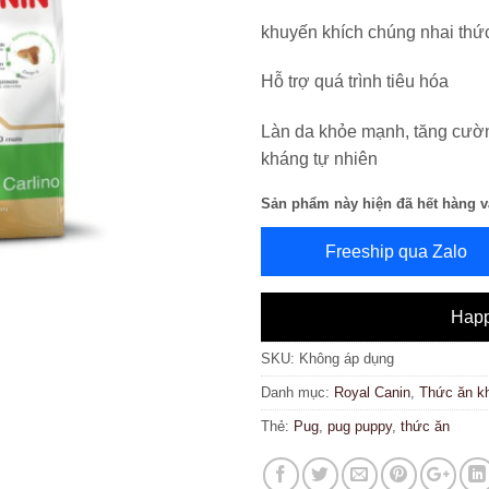
khuyến khích chúng nhai thứ
Hỗ trợ quá trình tiêu hóa
Làn da khỏe mạnh, tăng cườ
kháng tự nhiên
Sản phẩm này hiện đã hết hàng v
Freeship qua Zalo
Happ
SKU:
Không áp dụng
Danh mục:
Royal Canin
,
Thức ăn k
Thẻ:
Pug
,
pug puppy
,
thức ăn