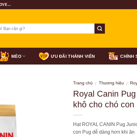
VE...
MÈO
ƯU ĐÃI THÀNH VIÊN
CHÍNH 
Trang chủ
Thương hiệu
Roy
/
/
Royal Canin Pug 
khô cho chó con
Hạt ROYAL CANIN Pug Junior
con Pug dễ dàng hơn khi ăn