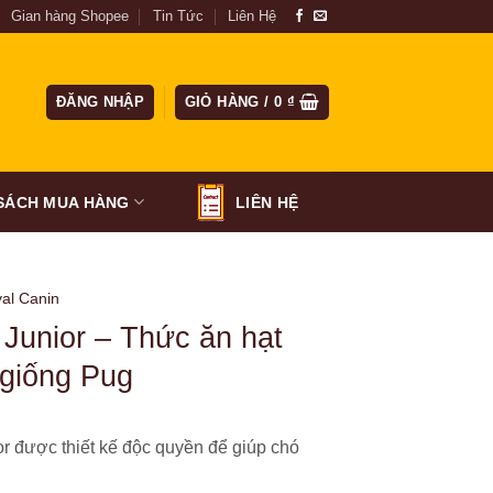
Gian hàng Shopee
Tin Tức
Liên Hệ
ĐĂNG NHẬP
GIỎ HÀNG /
0
₫
SÁCH MUA HÀNG
LIÊN HỆ
al Canin
Junior – Thức ăn hạt
 giống Pug
 được thiết kế độc quyền để giúp chó