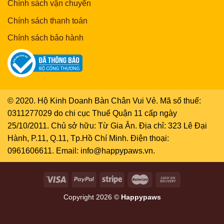
Chính sách vận chuyển
Chính sách thanh toán
Chính sách bảo hành
© 2020. Hộ Kinh Doanh Bàn Chân Vui Vẻ. Mã số thuế:
0311277029 do chi cục Thuế Quận 11 cấp ngày
25/10/2011. Chủ sở hữu: Từ Gia Ân. Địa chỉ: 323 Lê Đại
Hành, P.11, Q.11, Tp.Hồ Chí Minh. Điện thoại:
0961606611. Email: info@happypaws.vn.
Copyright 2026 ©
Happypaws