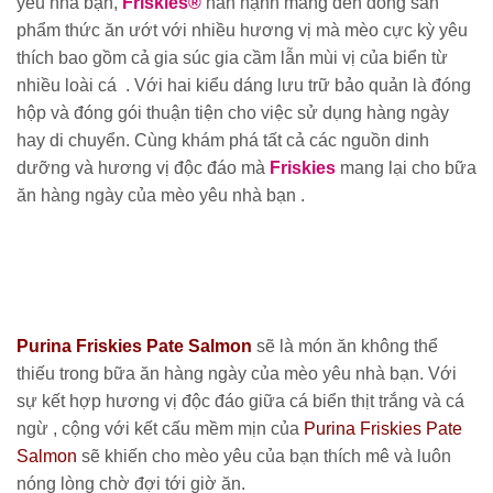
yêu nhà bạn,
Friskies®
hân hạnh mang đến dòng sản
phẩm thức ăn ướt với nhiều hương vị mà mèo cực kỳ yêu
thích bao gồm cả gia súc gia cầm lẫn mùi vị của biển từ
nhiều loài cá
. Với hai kiểu dáng lưu trữ bảo quản là đóng
hộp và đóng gói thuận tiện cho việc sử dụng hàng ngày
hay di chuyển. Cùng k
hám phá tất cả các nguồn dinh
dưỡng và hương vị độc đáo mà
Friskies
mang lại cho bữa
ăn hàng ngày của mèo yêu nhà bạn .
Purina Friskies Pate Salmon
sẽ là món ăn không thể
thiếu trong bữa ăn hàng ngày của mèo yêu nhà bạn. Với
sự kết hợp hương vị độc đáo giữa cá biển thịt trắng và cá
ngừ , cộng với kết cấu mềm mịn của
Purina Friskies Pate
Salmon
sẽ khiến cho mèo yêu của bạn thích mê và luôn
nóng lòng chờ đợi tới giờ ăn.