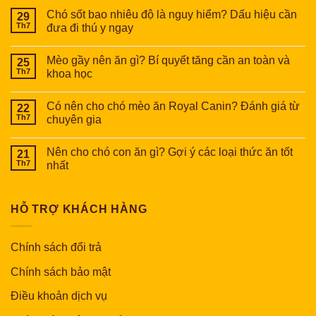
Chó sốt bao nhiêu độ là nguy hiểm? Dấu hiệu cần
29
Th7
đưa đi thú y ngay
Mèo gầy nên ăn gì? Bí quyết tăng cần an toàn và
25
Th7
khoa học
Có nên cho chó mèo ăn Royal Canin? Đánh giá từ
22
Th7
chuyên gia
Nên cho chó con ăn gì? Gợi ý các loại thức ăn tốt
21
Th7
nhất
HỖ TRỢ KHÁCH HÀNG
Chính sách đổi trả
Chính sách bảo mật
Điều khoản dịch vụ