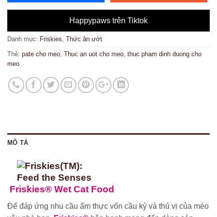
Happypaws trên Tiktok
Danh mục:
Friskies
,
Thức ăn ướt
Thẻ:
pate cho meo
,
Thuc an uot cho meo
,
thuc pham dinh duong cho
meo
MÔ TẢ
Friskies® Wet Cat Food
Để đáp ứng nhu cầu ẩm thực vốn cầu kỳ và thú vị của mèo