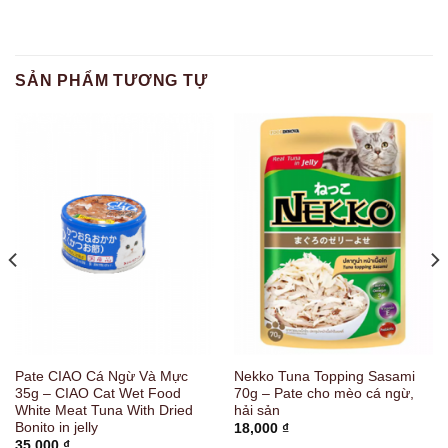
SẢN PHẨM TƯƠNG TỰ
Pate CIAO Cá Ngừ Và Mực
Nekko Tuna Topping Sasami
35g – CIAO Cat Wet Food
70g – Pate cho mèo cá ngừ,
White Meat Tuna With Dried
hải sản
Bonito in jelly
18,000
₫
35,000
₫