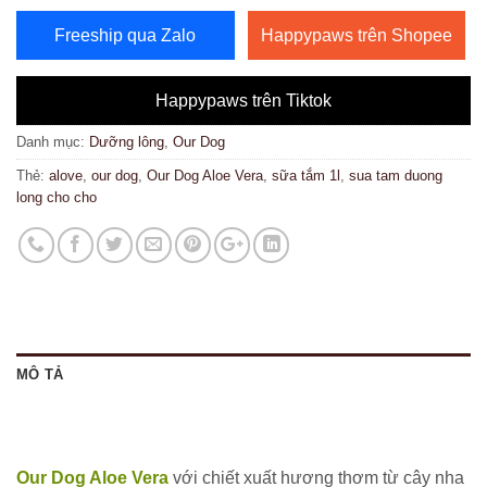
Freeship qua Zalo
Happypaws trên Shopee
Happypaws trên Tiktok
Danh mục:
Dưỡng lông
,
Our Dog
Thẻ:
alove
,
our dog
,
Our Dog Aloe Vera
,
sữa tắm 1l
,
sua tam duong
long cho cho
MÔ TẢ
Our Dog Aloe Vera
với chiết xuất hương thơm từ cây nha