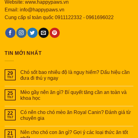
Website: www.happypaws.vn
Email: info@happypaws.vn
Cung cấp sỉ toàn quốc
0911122332
-
0961696022
TIN MỚI NHẤT
Chó sốt bao nhiêu độ là nguy hiểm? Dấu hiệu cần
29
Th7
đưa đi thú y ngay
Mèo gầy nên ăn gì? Bí quyết tăng cần an toàn và
25
Th7
khoa học
Có nên cho chó mèo ăn Royal Canin? Đánh giá từ
22
Th7
chuyên gia
Nên cho chó con ăn gì? Gợi ý các loại thức ăn tốt
21
Th7