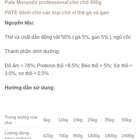
Pate Morando professional cho chó 400g
PATE dành cho các loại chó vị thịt gà và gan
Nguyên liệu:
Thịt và chất dẫn động vật 50% ( gà 5%, gan 5% ), ngũ cốc
Thành phần dinh dưỡng:
Độ ẩm < 78%; Protenin thô >9.5%; Béo thô > 5%; Xơ thô <
3.0%, xơ thô < 0.5%
Hướng dẫn sử dụng:
Trọng lượng của
5kg
10kg
15kg
25kg
35kg
50kg
chó
Lượng dùng
420g
700g
950g
1400g
1800g
2400g
hàng ngày(g)