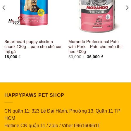
Smartheart puppy chicken
Morando Professional Pate
chunk 130g – pate cho chó con
with Pork – Pate cho mèo thịt
thịt gà
heo 400g
Giá
Giá
18,000
₫
50,000
₫
36,000
₫
gốc
hiện
là:
tại
50,000 ₫.
là:
36,000 ₫.
HAPPYPAWS PET SHOP
CN quận 11: 323 Lê Đại Hành, Phường 13, Quận 11 TP
HCM
Hotline CN quận 11 / Zalo / Viber 0961606611