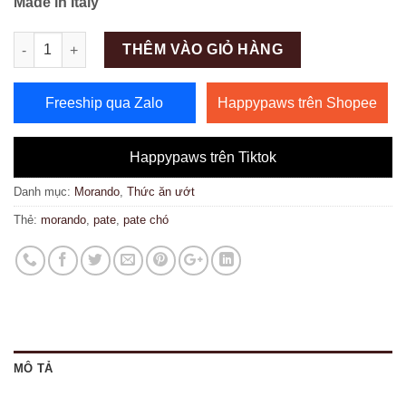
Made in Italy
Số lượng
THÊM VÀO GIỎ HÀNG
Freeship qua Zalo
Happypaws trên Shopee
Happypaws trên Tiktok
Danh mục:
Morando
,
Thức ăn ướt
Thẻ:
morando
,
pate
,
pate chó
MÔ TẢ