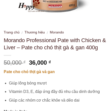
Trang chủ
Thương hiệu
Morando
/
/
Morando Professional Pate with Chicken &
Liver – Pate cho chó thịt gà & gan 400g
Giá
Giá
50,000
36,000
₫
₫
gốc
hiện
Pate cho chó thịt gà và gan
là:
tại
50,000 ₫.
là:
Giúp lông bóng mượt
36,000 ₫.
Vitamin D3, E, đáp ứng đầy đủ nhu cầu dinh dưỡng
Giúp các nhóm cơ chắc khỏe và dẻo dai