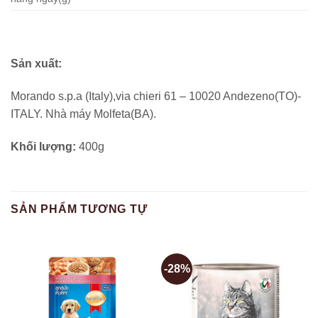
Sản xuất:
Morando s.p.a (Italy),via chieri 61 – 10020 Andezeno(TO)-
ITALY. Nhà máy Molfeta(BA).
Khối lượng:
400g
SẢN PHẨM TƯƠNG TỰ
-28%