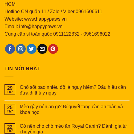
HCM
Hotline CN quận 11 / Zalo / Viber 0961606611
Website: www.happypaws.vn
Email: info@happypaws.vn
Cung cấp sỉ toàn quốc
0911122332
-
0961696022
TIN MỚI NHẤT
Chó sốt bao nhiêu độ là nguy hiểm? Dấu hiệu cần
29
Th7
đưa đi thú y ngay
Mèo gầy nên ăn gì? Bí quyết tăng cần an toàn và
25
Th7
khoa học
Có nên cho chó mèo ăn Royal Canin? Đánh giá từ
22
Th7
chuyên gia