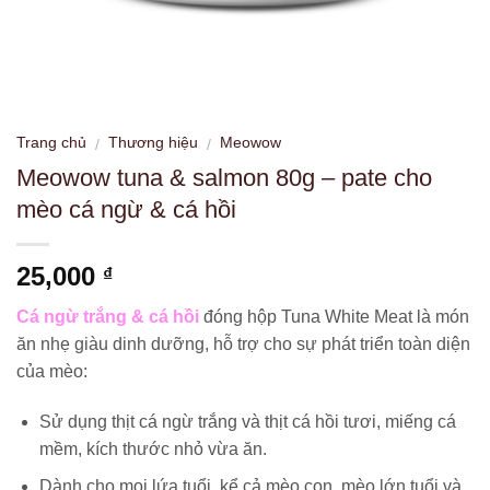
Trang chủ
Thương hiệu
Meowow
/
/
Meowow tuna & salmon 80g – pate cho
mèo cá ngừ & cá hồi
25,000
₫
Cá ngừ trắng & cá hồi
đóng hộp Tuna White Meat là món
ăn nhẹ giàu dinh dưỡng, hỗ trợ cho sự phát triển toàn diện
của mèo:
Sử dụng thịt cá ngừ trắng và thịt cá hồi tươi, miếng cá
mềm, kích thước nhỏ vừa ăn.
Dành cho mọi lứa tuổi, kể cả mèo con, mèo lớn tuổi và