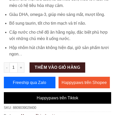
mèo có hệ tiêu hóa nhạy cảm.
Giàu DHA, omega-3, giúp mèo sáng mắt, mượt lông.
Bổ sung taurin, tốt cho tim mạch và trí não.
Cấp nước cho chế độ ăn hằng ngày, đặc biệt phù hợp
với những chú mèo ít uống nước.
Hộp nhôm hút chân không hiện đại, giữ sản phẩm tươi
ngon. .
Số lượng
THÊM VÀO GIỎ HÀNG
Freeship qua Zalo
Happypaws trên Shopee
Happypaws trên Tiktok
SKU:
8809039029400