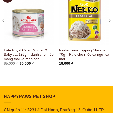
Pate Royal Canin Mother &
Nekko Tuna Topping Shisaru
Baby cat 195g – dành cho mèo
70g – Pate cho mèo cá ngừ, cá
mang thai và mèo con
mòi
Giá
Giá
85,000
₫
60,000
₫
18,000
₫
gốc
hiện
là:
tại
85,000 ₫.
là:
60,000 ₫.
HAPPYPAWS PET SHOP
CN quận 11: 323 Lê Đại Hành, Phường 13, Quận 11 TP