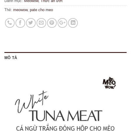
Danh mục:
Meowow
,
Thức ăn ướt
Thẻ:
meowow
,
pate cho meo
MÔ TẢ