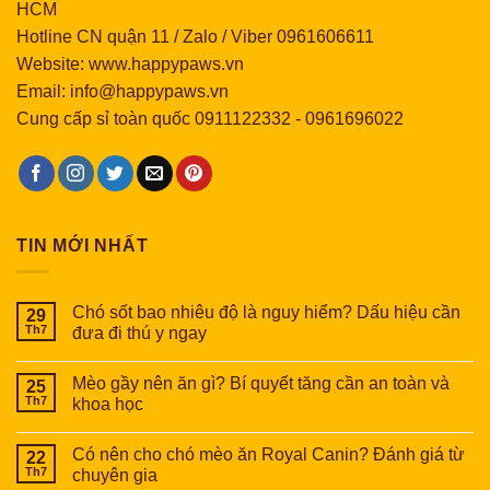
HCM
Hotline CN quận 11 / Zalo / Viber 0961606611
Website: www.happypaws.vn
Email: info@happypaws.vn
Cung cấp sỉ toàn quốc
0911122332
-
0961696022
TIN MỚI NHẤT
Chó sốt bao nhiêu độ là nguy hiểm? Dấu hiệu cần
29
Th7
đưa đi thú y ngay
Mèo gầy nên ăn gì? Bí quyết tăng cần an toàn và
25
Th7
khoa học
Có nên cho chó mèo ăn Royal Canin? Đánh giá từ
22
Th7
chuyên gia