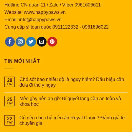
Hotline CN quận 11 / Zalo / Viber 0961606611
Website: www.happypaws.vn
Email: info@happypaws.vn
Cung cấp sỉ toàn quốc
0911122332
-
0961696022
TIN MỚI NHẤT
Chó sốt bao nhiêu độ là nguy hiểm? Dấu hiệu cần
29
Th7
đưa đi thú y ngay
Mèo gầy nên ăn gì? Bí quyết tăng cần an toàn và
25
Th7
khoa học
Có nên cho chó mèo ăn Royal Canin? Đánh giá từ
22
Th7
chuyên gia