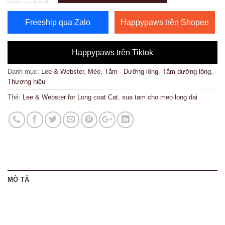
Freeship qua Zalo
Happypaws trên Shopee
Happypaws trên Tiktok
Danh mục:
Lee & Webster
,
Mèo
,
Tắm - Dưỡng lông
,
Tắm dưỡng lông
,
Thương hiệu
Thẻ:
Lee & Webster for Long coat Cat
,
sua tam cho meo long dai
MÔ TẢ