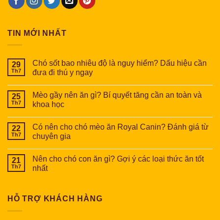
TIN MỚI NHẤT
Chó sốt bao nhiêu độ là nguy hiểm? Dấu hiệu cần
29
Th7
đưa đi thú y ngay
Mèo gầy nên ăn gì? Bí quyết tăng cần an toàn và
25
Th7
khoa học
Có nên cho chó mèo ăn Royal Canin? Đánh giá từ
22
Th7
chuyên gia
Nên cho chó con ăn gì? Gợi ý các loại thức ăn tốt
21
Th7
nhất
HỖ TRỢ KHÁCH HÀNG