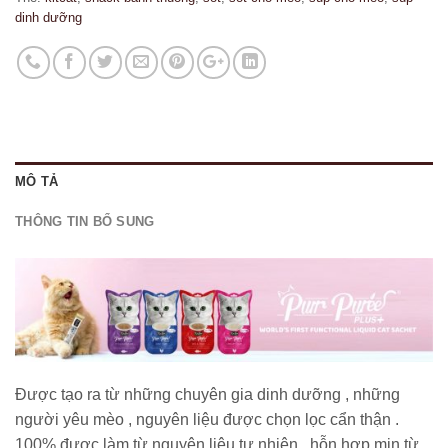
dinh dưỡng
MÔ TẢ
THÔNG TIN BỔ SUNG
Được tạo ra từ những chuyên gia dinh dưỡng , những
người yêu mèo , nguyên liệu được chọn lọc cẩn thận .
100% được làm từ nguyên liệu tự nhiên , hỗn hợp mịn từ