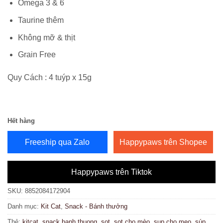
Omega 3 & 6
Taurine thêm
Không mỡ & thịt
Grain Free
Quy Cách : 4 tuýp x 15g
Hết hàng
Freeship qua Zalo
Happypaws trên Shopee
Happypaws trên Tiktok
SKU:
8852084172904
Danh mục:
Kit Cat
,
Snack - Bánh thưởng
Thẻ:
kitcat
,
snack banh thuong
,
sot
,
sot cho mèo
,
sup cho meo
,
súp